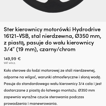
Dodatek
G
Zatrzymywacz kropli oleju Liqui Moly Motor Oil Saver, 300 ml
O
do
oc
o
Ster kierownicy motorówki Hydrodrive
oleju,
n
W MAGAZYNIE
25,66
€
który
śr
16121-VSB, stal nierdzewna, Ø350 mm,
regeneruje
rz
z piastą, pasuje do wału kierownicy
uszczelnienia
z
gumowe
in
3/4″ (19 mm), czarny/chrom
i
fu
z
kt
149,99
€
tworzyw
ch
VAT wlicz.
sztucznych,
z
ograniczając
lu
Koło sterowe do łodzi motorowej ze stali nierdzewnej,
drobne
ża
odporne na wilgoć, warunki atmosferyczne i słoną wodę.
wycieki.
ja
Przeciwdziała
i
Pasuje do standardowego wału kierownicy 3/4 cala i jest
rozrzedzaniu
li
dostarczane z piastą do łatwego montażu. Ø350 mm
oleju
p
i
ro
zapewnia wyraźne czucie sterowania podczas
może
i
prowadzenia i manewrowania.
zmniejszyć
us