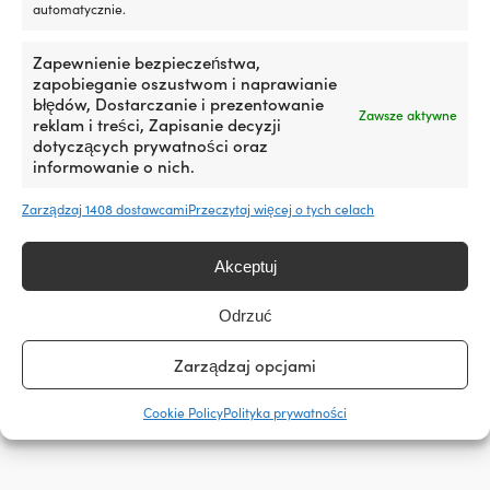
automatycznie.
pomaga
DIAMETER KOŁA STEROWEGO
DIAMETER KOŁA 
zmniejszyć
Ø350 mm
Ø343 mm
wycieki
Zapewnienie bezpieczeństwa,
oleju
zapobieganie oszustwom i naprawianie
i
błędów, Dostarczanie i prezentowanie
WYMIARY WAŁU
Zawsze aktywne
WYMIARY WAŁU
jego
reklam i treści, Zapisanie decyzji
3/4" (19 mm) - do łodzi
zużycie
dotyczących prywatności oraz
3/4" (19 mm) -
motorowych
poprzez
informowanie o nich.
pielęgnację
i
Zarządzaj 1408 dostawcami
Przeczytaj więcej o tych celach
NAZWA KOLORU PRODUCENTA
NAZWA KOLORU P
regenerację
Svart / Krom
Svart
uszczelek
Akceptuj
silnika
z
gumy
Odrzuć
Do produktu
i
tworzyw
Zarządzaj opcjami
sztucznych.
Czyni
to
Cookie Policy
Polityka prywatności
go
szczególnie
interesującym