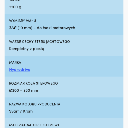
hałas
ze
2200 g
silnika,
i
zapewniając
m
płynniejszą
w
WYMIARY WAŁU
pracę
st
3/4" (19 mm) – do łodzi motorowych
na
Sz
pokładzie
ni
Zapobiega
G
WAŻNE CECHY STERU JACHTOWEGO
plamom
T
Kompletny z piastą
oleju
–
i
dl
MARKA
ogranicza
na
niepotrzebny
oc
Hydrodrive
wpływ
p
na
gn
ROZMIAR KOŁA STEROWEGO
środowisko
i
Ø200 – 350 mm
Redukuje
U
dymienie
D
spalin
3
NAZWA KOLORU PRODUCENTA
przy
m
Svart / Krom
zużyciu
i
oleju
śr
w
6
MATERIAŁ NA KOŁO STEROWE