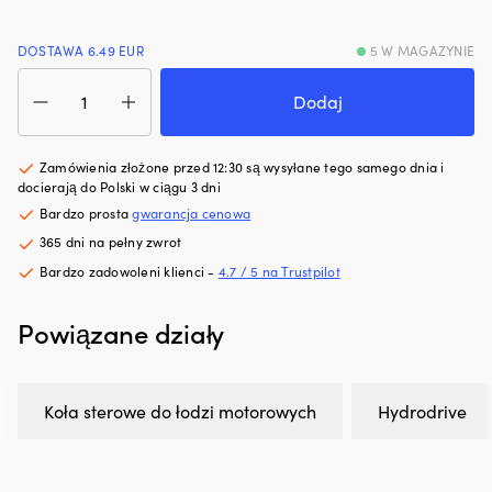
hałas
Ł
silnika.
m
DOSTAWA 6.49 EUR
5 W MAGAZYNIE
Zmniejsza
z
ilość
zużycie
p
Ster
oleju
Dodaj
m
kierownicy
i
rz
motorówki
dymienie
i
Hydrodrive
spalin,
ni
Zamówienia złożone przed 12:30 są wysyłane tego samego dnia i
16121-
co
za
docierają do Polski w ciągu 3 dni
VSB,
zapewnia
P
Bardzo prosta
gwarancja cenowa
stal
czystszy
z
365 dni na pełny zwrot
nierdzewna,
silnik
r
Ø350
i
pr
Bardzo zadowoleni klienci -
4.7 / 5 na Trustpilot
mm,
mniej
pr
z
plam
wi
Powiązane działy
piastą,
oleju
śr
pasuje
na
rz
do
pokładzie.
i
wału
|
m
Koła sterowe do łodzi motorowych
Hydrodrive
kierownicy
Regeneruje
d
3/4″
uszczelnienia
d
(19
gumowe
rz
mm),
i
–