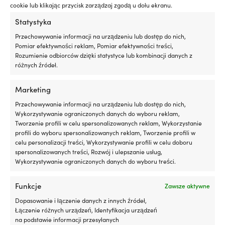
5
cookie lub klikając przycisk zarządzaj zgodą u dołu ekranu.
litrów
Statystyka
oleju
silnikowego
Przechowywanie informacji na urządzeniu lub dostęp do nich,
Efekt
Pomiar efektywności reklam, Pomiar efektywności treści,
jest
Rozumienie odbiorców dzięki statystyce lub kombinacji danych z
zauważalny
różnych źródeł.
po
około
Marketing
600
-
Ster kierownicy motorówki Hydrodrive
Koło sterowe do 
Przechowywanie informacji na urządzeniu lub dostęp do nich,
800
16121-VSB, stal nierdzewna, Ø350 mm, z
stal nierdzewna (
Wykorzystywanie ograniczonych danych do wyboru reklam,
kilometrach
piastą, pasuje do wału kierownicy 3/4″
skórą/skóropodo
Tworzenie profili w celu spersonalizowanych reklam, Wykorzystanie
jazdy
(19 mm), czarny/chrom
Ø343 mm, z piastą
profili do wyboru spersonalizowanych reklam, Tworzenie profili w
Liqui
sterowego 3/4" (
5 W MAGAZYNIE
celu personalizacji treści, Wykorzystywanie profili w celu doboru
Moly
149,99
€
40 W MAGAZYNI
spersonalizowanych treści, Rozwój i ulepszanie usług,
Motor
59,99
€
VAT wlicz.
Wykorzystywanie ograniczonych danych do wyboru treści.
Oil
VAT wlicz.
Saver
Funkcje
to
Zawsze aktywne
WAŻNE CECHY STERU JACHTOWEGO
WAŻNE CECHY ST
dodatek
Dopasowanie i łączenie danych z innych źródeł,
do
Kompletny z piastą
Kompletny z pi
Łączenie różnych urządzeń, Identyfikacja urządzeń
oleju,
na podstawie informacji przesyłanych
który