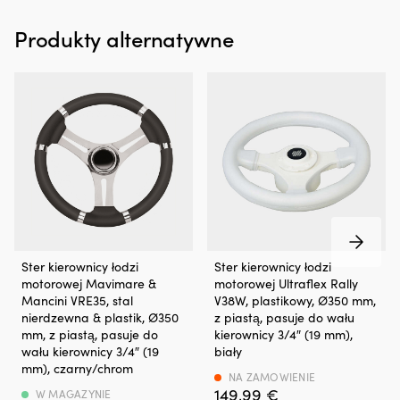
dla
właścicieli
Produkty alternatywne
łodzi
z
silnikiem
stacjonarnym
lub
silnikiem
rufowym,
gdzie
drobne
„pocenie”
łatwo
zamienia
się
Koło
Koło
w
Ster kierownicy łodzi
Ster kierownicy łodzi
sterowe
sterowe
zabrudzenia
motorowej Mavimare &
motorowej Ultraflex Rally
do
do
w
Mancini VRE35, stal
V38W, plastikowy, Ø350 mm,
łodzi
łodzi
komorze
nierdzewna & plastik, Ø350
z piastą, pasuje do wału
motorowej
motorowej
silnika
mm, z piastą, pasuje do
kierownicy 3/4″ (19 mm),
do
do
i
wału kierownicy 3/4″ (19
biały
standardowego
standardowego
w
mm), czarny/chrom
wału
wału
NA ZAMOWIENIE
zęzie.
149,99
€
kierownicy
3/4
W MAGAZYNIE
Ograniczając