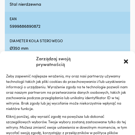
silniku
m
Stal nierdzewna
Działa
|
z
silnikami
EAN
benzynowymi
5999886890872
i
wysokoprężnymi,
z
DIAMETER KOŁA STEROWEGO
DPF
Ø350 mm
lub
bez
Zarządzaj swoją
Testowany
prywatnością
z
turbosprężarką
Żeby zapewnić najlepsze wrażenia, my oraz nasi partnerzy używamy
Porównaj z innymi bestsellerami w
i
technologii takich jak pliki cookies do przechowywania i/lub uzyskiwania
katalizatorem
informacji o urządzeniu. Wyrażenie zgody na te technologie pozwoli nam
koła sterowe do łodzi motorowych
dla
oraz naszym partnerom na przetwarzanie danych osobowych, takich jak
bezpiecznego
zachowanie podczas przeglądania lub unikalny identyfikator ID w tej
użytkowania
witrynie. Brak zgody lub jej wycofanie może niekorzystnie wpłynąć na
niektóre funkcje.
300
ml
Kliknij poniżej, aby wyrazić zgodę na powyższe lub dokonać
wystarcza
szczegółowych wyborów. Twoje wybory zostaną zastosowane tylko do tej
na
witryny. Możesz zmienić swoje ustawienia w dowolnym momencie, w tym
maksymalnie
wycofać swoją zgodę, korzystając z przełączników w polityce plików