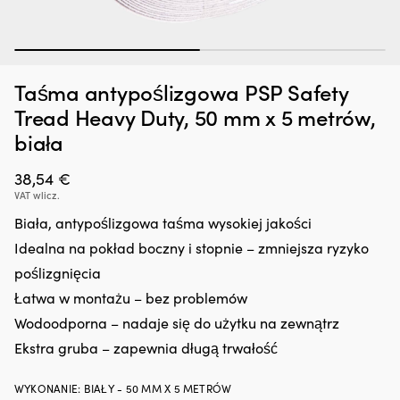
1
2
Dodatek
G
Zatrzymywacz kropli oleju Liqui Moly Motor Oil Saver, 300 ml
O
Taśma antypoślizgowa PSP Safety
do
oc
o
oleju,
n
W MAGAZYNIE
Tread Heavy Duty, 50 mm x 5 metrów,
25,66
€
który
śr
biała
regeneruje
rz
uszczelnienia
z
gumowe
38,54
€
in
i
fu
VAT wlicz.
z
kt
Biała, antypoślizgowa taśma wysokiej jakości
tworzyw
ch
sztucznych,
z
Idealna na pokład boczny i stopnie – zmniejsza ryzyko
ograniczając
lu
poślizgnięcia
drobne
ża
wycieki.
ja
Łatwa w montażu – bez problemów
Przeciwdziała
i
Wodoodporna – nadaje się do użytku na zewnątrz
rozrzedzaniu
li
oleju
p
Ekstra gruba – zapewnia długą trwałość
i
ro
może
i
WYKONANIE
:
BIAŁY - 50 MM X 5 METRÓW
zmniejszyć
us