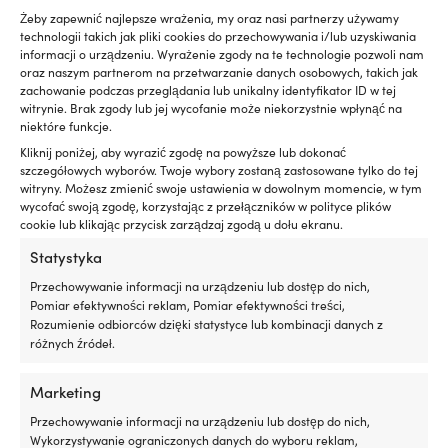
hałas
ze
Żeby zapewnić najlepsze wrażenia, my oraz nasi partnerzy używamy
KOLOR
silnika,
i
technologii takich jak pliki cookies do przechowywania i/lub uzyskiwania
Biały
zapewniając
m
informacji o urządzeniu. Wyrażenie zgody na te technologie pozwoli nam
płynniejszą
w
oraz naszym partnerom na przetwarzanie danych osobowych, takich jak
pracę
st
zachowanie podczas przeglądania lub unikalny identyfikator ID w tej
MARKA
na
Sz
witrynie. Brak zgody lub jej wycofanie może niekorzystnie wpłynąć na
PSP
pokładzie
ni
niektóre funkcje.
Zapobiega
G
Kliknij poniżej, aby wyrazić zgodę na powyższe lub dokonać
plamom
T
EAN
szczegółowych wyborów. Twoje wybory zostaną zastosowane tylko do tej
oleju
–
witryny. Możesz zmienić swoje ustawienia w dowolnym momencie, w tym
5018400075172
i
dl
wycofać swoją zgodę, korzystając z przełączników w polityce plików
ogranicza
na
cookie lub klikając przycisk zarządzaj zgodą u dołu ekranu.
niepotrzebny
oc
WYMIARY
Statystyka
wpływ
p
50 mm x 5 metrów
na
gn
Przechowywanie informacji na urządzeniu lub dostęp do nich,
środowisko
i
Pomiar efektywności reklam, Pomiar efektywności treści,
Redukuje
U
Rozumienie odbiorców dzięki statystyce lub kombinacji danych z
dymienie
D
różnych źródeł.
spalin
3
przy
m
Marketing
zużyciu
i
oleju
śr
Przechowywanie informacji na urządzeniu lub dostęp do nich,
w
6
Wykorzystywanie ograniczonych danych do wyboru reklam,