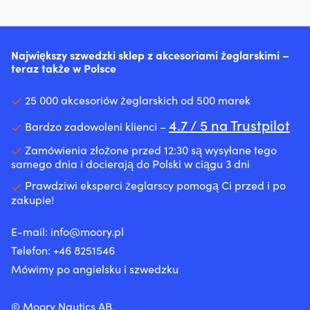
ciała
logo
dla
szybko
Helly
właścicieli
schnie
Hansen
łodzi
dzięki
100
z
systemowi
%
Największy szwedzki sklep z akcesoriami żeglarskimi –
silnikiem
odprowadzania
bawełny
teraz także w Polsce
stacjonarnym
wody,
ekologicznej
lub
co
silnikiem
25 000 akcesoriów żeglarskich od 500 marek
ogranicza
rufowym,
wychłodzenie.
4.7 / 5 na Trustpilot
gdzie
Bardzo zadowoleni klienci –
|
drobne
50N
„pocenie”
Zamówienia złożone przed 12:30 są wysyłane tego
środek
łatwo
samego dnia i docierają do Polski w ciągu 3 dni
wypornościowy
zamienia
dla
Prawdziwi eksperci żeglarscy pomogą Ci przed i po
się
osób
zakupie!
w
umiejących
zabrudzenia
pływać
w
E-mail:
info@moory.pl
–
komorze
Telefon:
+46 8251
546
wygodna
silnika
ochrona
i
Mówimy po angielsku i szwedzku
na
w
osłoniętych
zęzie.
akwenach.
© Moory Nautics AB.
Ograniczając