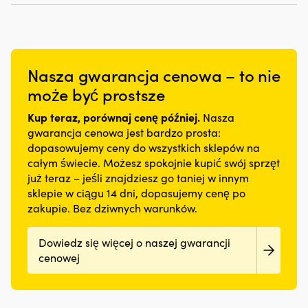
109,99 €.
79,99 €.
36,70 €.
30,71 €.
osłoniętych.
Nowoczesny
pomaga
D-
krój
zmniejszyć
ring
–
wycieki
do
elegancka
oleju
linki
w
i
Nasza gwarancja cenowa – to nie
bezpieczeństwa
większości
jego
idealnie
sytuacji
może być prostsze
zużycie
sprawdzi
Lekki
poprzez
się
materiał
Kup teraz, porównaj cenę później.
Nasza
pielęgnację
na
z
i
gwarancja cenowa jest bardzo prosta:
skuterze
pojedynczego
regenerację
dopasowujemy ceny do wszystkich sklepów na
wodnym,
dżerseju
uszczelek
całym świecie. Możesz spokojnie kupić swój sprzęt
a
–
silnika
już teraz – jeśli znajdziesz go taniej w innym
segmentowane
wygodna
z
elementy
przez
sklepie w ciągu 14 dni, dopasujemy cenę po
gumy
wypornościowe
cały
zakupie. Bez dziwnych warunków.
i
zapewniają
dzień
tworzyw
swobodę
Duży
sztucznych.
Dowiedz się więcej o naszej gwarancji
ruchów.
nadruk
Czyni
Neopren
na
cenowej
to
dopasowujący
piersi
go
się
–
szczególnie
do
klasyczne
interesującym