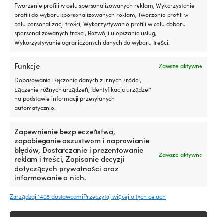
Produkty alternatywne
silniku
m
Tworzenie profili w celu spersonalizowanych reklam, Wykorzystanie
Działa
|
profili do wyboru spersonalizowanych reklam, Tworzenie profili w
z
celu personalizacji treści, Wykorzystywanie profili w celu doboru
silnikami
spersonalizowanych treści, Rozwój i ulepszanie usług,
benzynowymi
Wykorzystywanie ograniczonych danych do wyboru treści.
i
wysokoprężnymi,
z
Funkcje
Zawsze aktywne
DPF
Dopasowanie i łączenie danych z innych źródeł,
lub
Łączenie różnych urządzeń, Identyfikacja urządzeń
bez
na podstawie informacji przesyłanych
Testowany
automatycznie.
z
Czarna
Czarna/
turbosprężarką
Taśma antypoślizgowa PSP
Taśma antypoślizgowa PSP
taśma
żółta
i
Zapewnienie bezpieczeństwa,
Safety Tread Heavy Duty,
Safety Tread Heavy Duty,
antypoślizgowa
taśma
katalizatorem
zapobieganie oszustwom i naprawianie
50 mm x 5 metrów, czarna
50 mm x 5 metrów, czarno-
wysokiej
antypoślizgowa
dla
błędów, Dostarczanie i prezentowanie
żółta
Zawsze aktywne
jakości
wysokiej
bezpiecznego
NA ZAMOWIENIE
reklam i treści, Zapisanie decyzji
40,38
€
Idealna
jakości
użytkowania
W MAGAZYNIE
dotyczących prywatności oraz
Det
Det
44,06
€
na
Idealna
300
39,68
€
informowanie o nich.
ursprungliga
nuvar
pokład
na
ml
priset
priset
boczny
pokład
wystarcza
Zarządzaj 1408 dostawcami
Przeczytaj więcej o tych celach
var:
är:
i
boczny
na
44,06 €.
39,68 
stopnie
i
maksymalnie