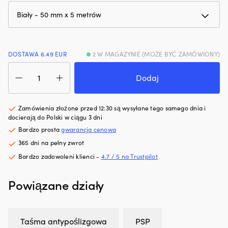
hałas
Ł
silnika.
m
Zmniejsza
z
zużycie
p
oleju
m
DOSTAWA 6.49 EUR
2 W MAGAZYNIE (MOŻE BYĆ ZAMÓWIONY)
i
rz
dymienie
i
ilość
spalin,
ni
Taśma
Dodaj
co
za
antypoślizgowa
zapewnia
P
PSP
czystszy
z
Safety
Zamówienia złożone przed 12:30 są wysyłane tego samego dnia i
silnik
r
Tread
docierają do Polski w ciągu 3 dni
i
pr
Heavy
Bardzo prosta
gwarancja cenowa
mniej
pr
Duty,
plam
wi
365 dni na pełny zwrot
50
oleju
śr
mm
Bardzo zadowoleni klienci -
4.7 / 5 na Trustpilot
na
rz
x
pokładzie.
i
5
Powiązane działy
|
m
metrów,
Regeneruje
d
biała
uszczelnienia
d
gumowe
rz
Taśma antypoślizgowa
PSP
i
–