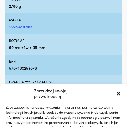
hałas
ze
2780 g
silnika,
i
zapewniając
m
płynniejszą
w
MARKA
pracę
st
1852-Marine
na
Sz
pokładzie
ni
ROZMIAR
Zapobiega
G
plamom
T
50 metrów x 35 mm
oleju
–
i
dl
EAN
ogranicza
na
5707400253078
niepotrzebny
oc
wpływ
p
na
gn
GRANICA WYTRZYMAŁOŚCI
środowisko
i
4000 kg
Redukuje
U
Zarządzaj swoją
dymienie
D
prywatnością
spalin
3
przy
m
Żeby zapewnić najlepsze wrażenia, my oraz nasi partnerzy używamy
zużyciu
i
technologii takich jak pliki cookies do przechowywania i/lub uzyskiwania
oleju
śr
informacji o urządzeniu. Wyrażenie zgody na te technologie pozwoli nam
Porównaj z innymi bestsellerami w
w
6
oraz naszym partnerom na przetwarzanie danych osobowych, takich jak