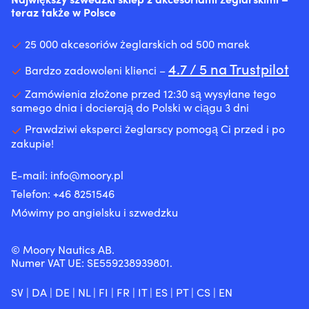
uszczelniacze
pieniądze
teraz także w Polsce
wału
–
i
lepsza
uszczelniacze
25 000 akcesoriów żeglarskich od 500 marek
niż
trzonków
wiele
4.7 / 5 na Trustpilot
zaworów,
Bardzo zadowoleni klienci –
konwencjonalnych
dzięki
tarcz
Zamówienia złożone przed 12:30 są wysyłane tego
czemu
Odpowiedni
samego dnia i docierają do Polski w ciągu 3 dni
może
do
ograniczyć
farb,
Prawdziwi eksperci żeglarscy pomogą Ci przed i po
plamy
metali
zakupie!
oleju
(bez
pod
żelaza),
pojazdem
E-mail:
info@moory.pl
stali
lub
Telefon:
+46 8251
546
nierdzewnej,
w
drewna
Mówimy po angielsku i szwedzku
komorze
&
silnika.
plastiku
Przeciwdziała
Gorąca
© Moory Nautics AB.
również
wskazówka
Numer VAT UE: SE559238939801.
rozrzedzaniu
–
oleju
można
i
SV
|
DA
|
DE
|
NL
|
FI
|
FR
|
IT
|
ES
|
PT
|
CS
|
EN
korzystnie
może