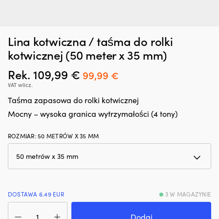
Lina kotwiczna / taśma do rolki
Dodatek
G
Zatrzymywacz kropli oleju Liqui Moly Motor Oil Saver, 300 ml
O
do
oc
kotwicznej (50 meter x 35 mm)
o
oleju,
n
W MAGAZYNIE
25,66
€
który
śr
Rek.
109,99
€
Pierwotna
Aktualna
99,99
€
regeneruje
rz
cena
cena
VAT wlicz.
uszczelnienia
z
gumowe
in
wynosiła:
wynosi:
Taśma zapasowa do rolki kotwicznej
i
fu
109,99 €.
99,99 €.
Mocny – wysoka granica wytrzymałości (4 tony)
z
kt
tworzyw
ch
sztucznych,
z
ROZMIAR
:
50 METRÓW X 35 MM
ograniczając
lu
drobne
ża
wycieki.
ja
Przeciwdziała
i
rozrzedzaniu
li
oleju
p
DOSTAWA 6.49 EUR
3 W MAGAZYNIE
i
ro
ilość
może
i
Lina
Dodaj
zmniejszyć
us