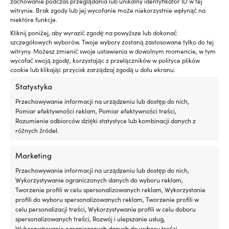
taśmy kotwiczne / liny kotwiczne do
silniku
m
zachowanie podczas przeglądania lub unikalny identyfikator ID w tej
Działa
|
witrynie. Brak zgody lub jej wycofanie może niekorzystnie wpłynąć na
bębna taśmy kotwicznej
niektóre funkcje.
z
silnikami
Kliknij poniżej, aby wyrazić zgodę na powyższe lub dokonać
benzynowymi
szczegółowych wyborów. Twoje wybory zostaną zastosowane tylko do tej
i
witryny. Możesz zmienić swoje ustawienia w dowolnym momencie, w tym
wysokoprężnymi,
wycofać swoją zgodę, korzystając z przełączników w polityce plików
z
cookie lub klikając przycisk zarządzaj zgodą u dołu ekranu.
DPF
Statystyka
lub
bez
Przechowywanie informacji na urządzeniu lub dostęp do nich,
Testowany
Pomiar efektywności reklam, Pomiar efektywności treści,
z
Rozumienie odbiorców dzięki statystyce lub kombinacji danych z
turbosprężarką
różnych źródeł.
i
katalizatorem
Marketing
dla
bezpiecznego
Przechowywanie informacji na urządzeniu lub dostęp do nich,
użytkowania
Wykorzystywanie ograniczonych danych do wyboru reklam,
300
Tworzenie profili w celu spersonalizowanych reklam, Wykorzystanie
ml
Lina kotwiczna / taśma do rolki
Lina kotwiczna / 
profili do wyboru spersonalizowanych reklam, Tworzenie profili w
wystarcza
kotwicznej (50 meter x 35 mm)
kotwicznej Ankaro
celu personalizacji treści, Wykorzystywanie profili w celu doboru
na
mm)
3 W MAGAZYNIE
spersonalizowanych treści, Rozwój i ulepszanie usług,
Pierwotna
Aktualna
maksymalnie
Rek.
109,99
€
14 W MAGAZYNIE
99,99
€
Wykorzystywanie ograniczonych danych do wyboru treści.