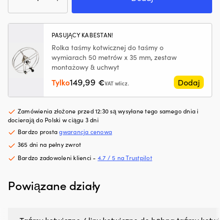
kotwiczna
hałas
Ł
/
silnika.
m
taśma
Zmniejsza
z
do
zużycie
PASUJĄCY KABESTAN!
p
rolki
oleju
m
Rolka taśmy kotwicznej do taśmy o
kotwicznej
i
rz
wymiarach 50 metrów x 35 mm, zestaw
(50
dymienie
i
montażowy & uchwyt
meter
spalin,
ni
x
149,99
Tylko
€
Dodaj
co
za
VAT wlicz.
35
zapewnia
P
mm)
czystszy
z
silnik
r
Zamówienia złożone przed 12:30 są wysyłane tego samego dnia i
i
pr
docierają do Polski w ciągu 3 dni
mniej
pr
Bardzo prosta
gwarancja cenowa
plam
wi
365 dni na pełny zwrot
oleju
śr
na
rz
Bardzo zadowoleni klienci -
4.7 / 5 na Trustpilot
pokładzie.
i
|
m
Powiązane działy
Regeneruje
d
uszczelnienia
d
gumowe
rz
i
–