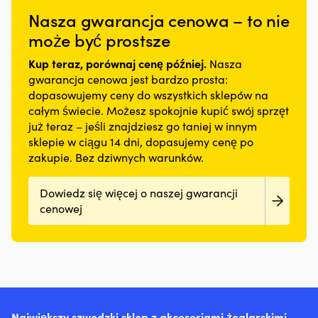
otworów
flagi
kapanie
Nasza gwarancja cenowa – to nie
–
wcześniej
i
skutecznie
w
może być prostsze
plamy,
zapobiega
grupie
przyczynia
zapychaniu
podczas
Kup teraz, porównaj cenę później.
Nasza
się
&
sygnalizacji
także
gwarancja cenowa jest bardzo prosta:
utrzymuje
Wymiary:
do
dopasowujemy ceny do wszystkich sklepów na
chłodną
30
mniejszego,
całym świecie. Możesz spokojnie kupić swój sprzęt
powierzchnię
x
niepotrzebnego
już teraz – jeśli znajdziesz go taniej w innym
ścierną
45
wpływu
Trwały
cm
sklepie w ciągu 14 dni, dopasujemy cenę po
na
&
zakupie. Bez dziwnych warunków.
środowisko.
odporny
Jak
na
pomaga
Dowiedz się więcej o naszej gwarancji
rozdarcia
Twojemu
tył
cenowej
silnikowi
–
Dodatek
zapewnia
działa
długą
na
żywotność
uszczelnienia,
Bardzo
takie
dobra
jak
wydajność
np.
za
Największy szwedzki sklep z akcesoriami żeglarskimi –