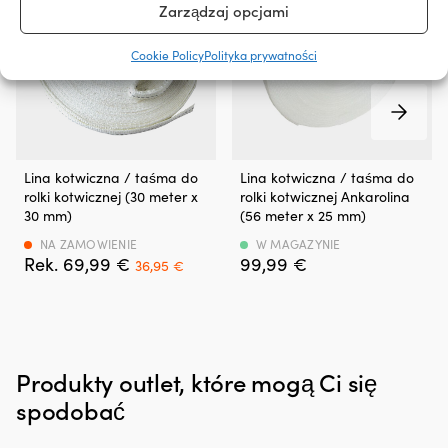
Zarządzaj opcjami
pomaga
zmniejszyć
wycieki
Cookie Policy
Polityka prywatności
oleju
i
jego
zużycie
poprzez
Taśma
Taśma
pielęgnację
Lina kotwiczna / taśma do
Lina kotwiczna / taśma do
zapasowa
do
i
rolki kotwicznej (30 meter x
rolki kotwicznej Ankarolina
do
rolki
regenerację
30 mm)
(56 meter x 25 mm)
rolki
kotwicznej
uszczelek
kotwicznej
–
NA ZAMOWIENIE
W MAGAZYNIE
silnika
Det
Det
69,99
€
99,99
€
Mocny
56
z
36,95
€
ursprungliga
nuvarande
–
metrów
gumy
priset
priset
wysoka
x
i
var:
är:
granica
25
tworzyw
69,99 €.
36,95 €.
wytrzymałości
mm
sztucznych.
(4
Może
Czyni
Produkty outlet, które mogą Ci się
tony)
zastąpić/przedłużyć
to
cumę
go
spodobać
lub
szczególnie
łańcuch
interesującym