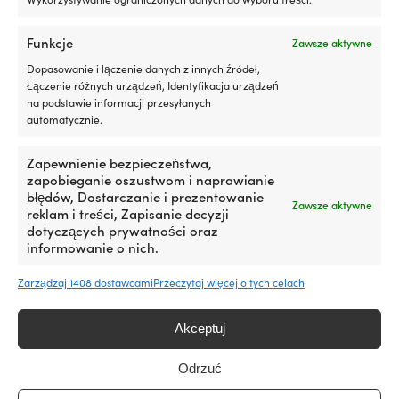
cena
cena
5
99,99
€
VAT wlicz.
wynosiła:
wynosi:
litrów
VAT wlicz.
109,99 €.
99,99 €.
Funkcje
oleju
Zawsze aktywne
silnikowego
Dopasowanie i łączenie danych z innych źródeł,
ROZMIAR
ROZMIAR
Efekt
Łączenie różnych urządzeń, Identyfikacja urządzeń
jest
50 metrów x 35 mm
56 metrów x 2
na podstawie informacji przesyłanych
zauważalny
automatycznie.
po
około
Do produktu
600
Zapewnienie bezpieczeństwa,
-
zapobieganie oszustwom i naprawianie
800
błędów, Dostarczanie i prezentowanie
Zawsze aktywne
kilometrach
reklam i treści, Zapisanie decyzji
jazdy
dotyczących prywatności oraz
Liqui
informowanie o nich.
Moly
Motor
Zarządzaj 1408 dostawcami
Przeczytaj więcej o tych celach
Oil
Saver
Produkty alternatywne
Akceptuj
to
dodatek
do
Odrzuć
oleju,
który