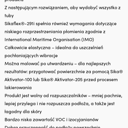
hałas
Ł
Z następującym rozwiązaniem, aby wydobyć wszystko z
silnika.
m
tuby
Zmniejsza
z
zużycie
p
Sikaflex®-291i spełnia również wymagania dotyczące
oleju
m
niskiego rozprzestrzeniania płomienia zgodnie z
i
rz
dymienie
i
International Maritime Organisation (IMO)
spalin,
ni
Całkowicie elastyczna – idealna do uszczelnień
co
za
zapewnia
P
pochłaniających wibracje
czystszy
z
Można malować po utwardzeniu – dla najlepszych
silnik
r
i
pr
rezultatów: przygotować powierzchnie za pomocą Sika®
mniej
pr
Aktivator-100 lub Sika® Aktivator-205 przed procesem
plam
wi
oleju
śr
lakierowania
na
rz
Produkt jest wolny od rozpuszczalników – mniej pachnie,
pokładzie.
i
|
m
lepiej przylega i nie rozpuszcza podłoża, a także jest
Regeneruje
d
łagodny dla skóry
uszczelnienia
d
gumowe
rz
Bardzo niska zawartość VOC i izocyjanianów
i
–
Dobra przyczepność do podłoży powszechnie