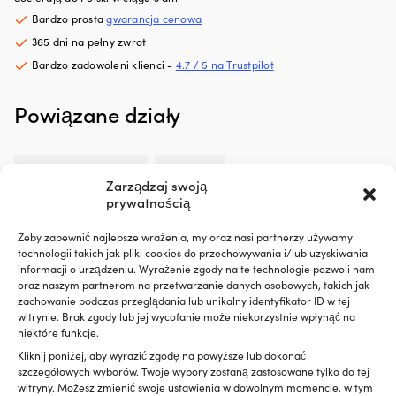
5
Bardzo prosta
gwarancja cenowa
litrów
oleju
365 dni na pełny zwrot
silnikowego
Bardzo zadowoleni klienci -
4.7 / 5 na Trustpilot
Efekt
jest
Powiązane działy
zauważalny
po
około
600
-
Uszczelniacze
Sika
Zarządzaj swoją
800
prywatnością
kilometrach
jazdy
Żeby zapewnić najlepsze wrażenia, my oraz nasi partnerzy używamy
Liqui
technologii takich jak pliki cookies do przechowywania i/lub uzyskiwania
Moly
informacji o urządzeniu. Wyrażenie zgody na te technologie pozwoli nam
Motor
Opis
oraz naszym partnerom na przetwarzanie danych osobowych, takich jak
Oil
zachowanie podczas przeglądania lub unikalny identyfikator ID w tej
Saver
witrynie. Brak zgody lub jej wycofanie może niekorzystnie wpłynąć na
to
niektóre funkcje.
dodatek
Kliknij poniżej, aby wyrazić zgodę na powyższe lub dokonać
do
Dostawa i zwroty
szczegółowych wyborów. Twoje wybory zostaną zastosowane tylko do tej
oleju,
witryny. Możesz zmienić swoje ustawienia w dowolnym momencie, w tym
który