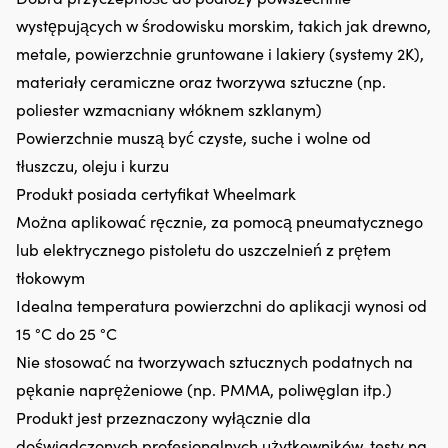
z
z
tworzyw
pr
występujących w środowisku morskim, takich jak drewno,
sztucznych,
si
metale, powierzchnie gruntowane i lakiery (systemy 2K),
ograniczając
oc
drobne
materiały ceramiczne oraz tworzywa sztuczne (np.
w
wycieki
gó
poliester wzmacniany włóknem szklanym)
Przeciwdziała
i
Powierzchnie muszą być czyste, suche i wolne od
rozrzedzaniu
w
oleju
dó
tłuszczu, oleju i kurzu
i
n
Produkt posiada certyfikat Wheelmark
pomaga
śr
utrzymać
rz
Można aplikować ręcznie, za pomocą pneumatycznego
jego
Z
lub elektrycznego pistoletu do uszczelnień z prętem
lepkość
p
Zmniejsza
z
tłokowym
zużycie
S
Idealna temperatura powierzchni do aplikacji wynosi od
oleju
Ma
przez
ak
15 °C do 25 °C
pierścienie
i
Nie stosować na tworzywach sztucznych podatnych na
tłokowe
w
i
z
pękanie naprężeniowe (np. PMMA, poliwęglan itp.)
prowadnice
n
Produkt jest przeznaczony wyłącznie dla
zaworów
–
Tłumi
tr
doświadczonych profesjonalnych użytkowników, testy na