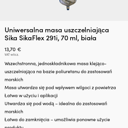
Dodatek
G
Zatrzymywacz kropli oleju Liqui Moly Motor Oil Saver, 300 ml
O
Uniwersalna masa uszczelniająca
do
oc
o
oleju,
n
W MAGAZYNIE
Sika SikaFlex 291i, 70 ml, biała
25,66
€
który
śr
regeneruje
rz
13,70
€
uszczelnienia
z
VAT wlicz.
gumowe
in
i
fu
Wszechstronna, jednoskładnikowa masa klejąco-
z
kt
uszczelniająca na bazie poliuretanu do zastosowań
tworzyw
ch
sztucznych,
z
morskich
ograniczając
lu
Masa utwardza się pod wpływem wilgoci z powietrza
drobne
ża
wycieki.
ja
Łatwa w użyciu i aplikacji
Przeciwdziała
i
Utwardza się pod wodą – idealna do zastosowań
rozrzedzaniu
li
oleju
p
morskich
i
ro
Łatwa do zamknięcia – umożliwia ponowne użycie
może
i
zmniejszyć
produktu
us