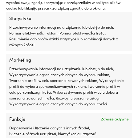
wycofać swoją zgodę, korzystając z przełączników w polityce plików
pomaga
cookie lub klikając przycisk zarządzaj zgodą u dołu ekranu.
zmniejszyć
wycieki
Opinie (6)
Statystyka
oleju
Przechowywanie informacji na urządzeniu lub dostęp do nich,
i
Pomiar efektywności reklam, Pomiar efektywności treści,
jego
SKU:
Kategorie:
Uszczelniacz
,
Kleje, uszczelniacze i
Rozumienie odbiorców dzięki statystyce lub kombinacji danych z
zużycie
M501006489
szpachle
różnych źródeł.
poprzez
pielęgnację
i
Marketing
Szczegóły
regenerację
Przechowywanie informacji na urządzeniu lub dostęp do nich,
uszczelek
Wykorzystywanie ograniczonych danych do wyboru reklam,
silnika
Tworzenie profili w celu spersonalizowanych reklam, Wykorzystanie
z
WAGA
profili do wyboru spersonalizowanych reklam, Tworzenie profili w
gumy
160 g
celu personalizacji treści, Wykorzystywanie profili w celu doboru
i
spersonalizowanych treści, Rozwój i ulepszanie usług,
tworzyw
Wykorzystywanie ograniczonych danych do wyboru treści.
sztucznych.
ODPOWIEDNI DO PRACY
Czyni
Nad i pod linią wodną
to
Funkcje
Zawsze aktywne
go
szczególnie
Dopasowanie i łączenie danych z innych źródeł,
KOLOR
interesującym
Łączenie różnych urządzeń, Identyfikacja urządzeń
Biały