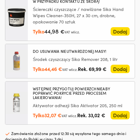
silniku
SikaFlex
m
W PRZYPADKU KONTAKTU ZE SKÓRĄ!
Działa
291i,
|
Ściereczki czyszczące / nawilżane Sika Hand
z
70
Wipes Cleaner-350H, 27 x 30 cm, drobne,
silnikami
ml,
opakowanie 70 sztuk
benzynowymi
biała
i
44,98
Tylko
€
Dodaj
VAT wlicz.
wysokoprężnymi,
z
DPF
DO USUWANIA NIEUTWARDZONEJ MASY!
lub
Środek czyszczący Sika Remover 208, 1 litr
bez
Testowany
Pierwotna
Aktualna
Tylko
44,46
€
Rek.
69,99
€
Dodaj
VAT wlicz.
z
cena
cena
turbosprężarką
wynosiła:
wynosi:
i
69,99 €.
44,46 €.
WSTĘPNIE PRZYGOTUJ POWIERZCHNIEABY
katalizatorem
POPRAWIĆ POKRYCIE PRZED PROCESEM
dla
LAKIEROWANIA!
bezpiecznego
Aktywator adhezji Sika Aktivator 205, 250 ml
użytkowania
300
Pierwotna
Aktualna
Tylko
32,07
€
Rek.
33,02
€
Dodaj
VAT wlicz.
ml
cena
cena
wystarcza
wynosiła:
wynosi:
na
Zamówienia złożone przed 12:30 są wysyłane tego samego dnia i
33,02 €.
32,07 €.
maksymalnie
docierają do Polski w ciągu 3 dni