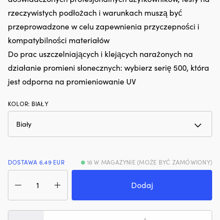
hałas
ze
rzeczywistych podłożach i warunkach muszą być
silnika,
i
zapewniając
m
przeprowadzone w celu zapewnienia przyczepności i
płynniejszą
w
kompatybilności materiałów
pracę
st
na
Sz
Do prac uszczelniających i klejących narażonych na
pokładzie
ni
działanie promieni słonecznych: wybierz serię 500, która
Zapobiega
G
plamom
jest odporna na promieniowanie UV
T
oleju
–
i
dl
KOLOR
:
BIAŁY
ogranicza
na
niepotrzebny
oc
wpływ
p
na
gn
środowisko
i
Redukuje
U
DOSTAWA 6.49 EUR
16 W MAGAZYNIE (MOŻE BYĆ ZAMÓWIONY)
dymienie
D
spalin
ilość
3
przy
Uniwersalna
m
Dodaj
zużyciu
masa
i
oleju
uszczelniająca
śr
w
Sika
6