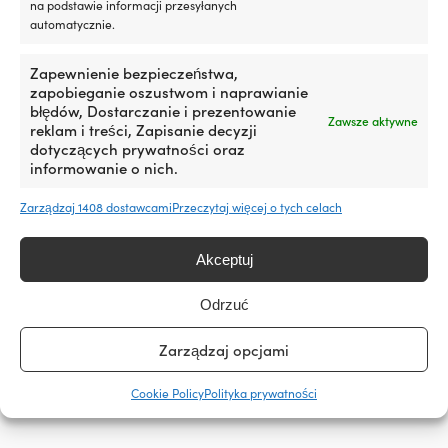
dla
na podstawie informacji przesyłanych
właścicieli
automatycznie.
łodzi
MARKA
z
Sika
Zapewnienie bezpieczeństwa,
silnikiem
zapobieganie oszustwom i naprawianie
stacjonarnym
błędów, Dostarczanie i prezentowanie
SERIA
lub
Zawsze aktywne
reklam i treści, Zapisanie decyzji
silnikiem
Sikaflex
dotyczących prywatności oraz
rufowym,
informowanie o nich.
gdzie
OBJĘTOŚĆ
drobne
Zarządzaj 1408 dostawcami
Przeczytaj więcej o tych celach
70 ml
„pocenie”
łatwo
zamienia
Akceptuj
MODEL
się
SikaFlex 291i
w
Odrzuć
zabrudzenia
w
EAN
komorze
Zarządzaj opcjami
7612895195995
silnika
i
Cookie Policy
Polityka prywatności
w
zęzie.
Ograniczając