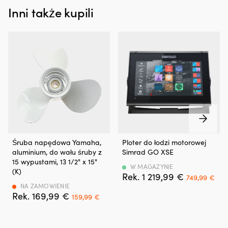
kapanie
Inni także kupili
i
plamy,
przyczynia
się
także
do
mniejszego,
niepotrzebnego
wpływu
na
środowisko.
Jak
pomaga
Śruba
Wielofunkcyjny
Śruba napędowa Yamaha,
Ploter do łodzi motorowej
Twojemu
napędowa
wyświetlacz
aluminium, do wału śruby z
Simrad GO XSE
silnikowi
obrabiana
9
15 wypustami, 13 1/2" x 15"
Dodatek
CNC
cali
W MAGAZYNIE
(K)
działa
Det
Det
1 219,99
€
z
zapewniający
749,99
€
na
ursprungli
nuv
odlewanego
szybką
NA ZAMOWIENIE
uszczelnienia,
Det
Det
priset
pri
169,99
€
ciśnieniowo
kontrolę
159,99
€
takie
ursprungliga
nuvarande
var:
är:
aluminium
dzięki
jak
priset
priset
1 219,99 €.
749
do
multi-
np.
var:
är:
silników
touch,