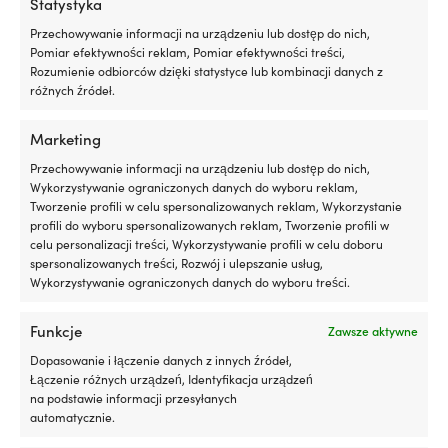
Statystyka
5
litrów
Przechowywanie informacji na urządzeniu lub dostęp do nich,
Zestaw pędzli lakierniczych Gold,
Zestaw pędzli un
oleju
Pomiar efektywności reklam, Pomiar efektywności treści,
drewniana rączka, syntetyczne włosie, 3
+ 35 + 50 + 70 mm
silnikowego
Rozumienie odbiorców dzięki statystyce lub kombinacji danych z
sztuki (25 mm + 35 mm + 50 mm)
3 W MAGAZYNIE 
Efekt
różnych źródeł.
32 W MAGAZYNIE
ZAMÓWIONY)
jest
10,02
€
6,34
€
zauważalny
VAT wlicz.
VAT wlicz.
Marketing
po
około
Przechowywanie informacji na urządzeniu lub dostęp do nich,
600
Wykorzystywanie ograniczonych danych do wyboru reklam,
-
Tworzenie profili w celu spersonalizowanych reklam, Wykorzystanie
800
profili do wyboru spersonalizowanych reklam, Tworzenie profili w
kilometrach
MATERIAŁ WŁOSIA
MATERIAŁ WŁOSIA
celu personalizacji treści, Wykorzystywanie profili w celu doboru
jazdy
spersonalizowanych treści, Rozwój i ulepszanie usług,
Włosie syntetyczne
Włosie syntetyc
Liqui
Wykorzystywanie ograniczonych danych do wyboru treści.
Moly
Motor
SZEROKOŚĆ SZCZOTKI
SZEROKOŚĆ SZCZO
Funkcje
Zawsze aktywne
Oil
25 mm, 35 mm, 50 mm
25 mm, 35 mm,
Saver
Dopasowanie i łączenie danych z innych źródeł,
to
Łączenie różnych urządzeń, Identyfikacja urządzeń
dodatek
na podstawie informacji przesyłanych
MATERIAŁ UCHWYTU
MATERIAŁ UCHWY
do
automatycznie.
Drewno
Plastik
oleju,
który