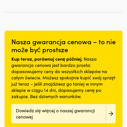
uszczelniacze
uretanu
ring
krawędzi
Syntetyczne
wału
i
do
i
–
i
alkidu
linki
narożników
tańsze
uszczelniacze
Szerokie
bezpieczeństwa
Zawiera
niż
trzonków
zastosowanie
idealnie
pędzle
pędzle
zaworów,
–
sprawdzi
lakiernicze
wykonane
dzięki
może
się
25mm,
z
czemu
Nasza gwarancja cenowa – to nie
być
na
35mm
naturalnego
może
stosowany
skuterze
może być prostsze
i
włosia,
ograniczyć
na
wodnym,
50mm
co
plamy
włókno
a
Kup teraz, porównaj cenę później.
100%
czyni
Nasza
oleju
szklane,
segmentowane
syntetyczne
je
gwarancja cenowa jest bardzo prosta:
pod
stal,
elementy
włosie
bardziej
dopasowujemy ceny do wszystkich sklepów na
pojazdem
drewno
wypornościowe
o
ekonomiczną
lub
całym świecie. Możesz spokojnie kupić swój sprzęt
i
zapewniają
wysokiej
alternatywą
w
już teraz – jeśli znajdziesz go taniej w innym
aluminium
swobodę
odporności
Syntetyczne
komorze
Przeznaczony
ruchów.
sklepie w ciągu 14 dni, dopasujemy cenę po
na
pędzle
silnika.
do
Neopren
zakupie. Bez dziwnych warunków.
zużycie
są
Przeciwdziała
użytku
dopasowujący
Dobra
również
również
wewnętrznego
się
precyzja
bardziej
rozrzedzaniu
Dowiedz się więcej o naszej gwarancji
i
do
ułatwia
trwałe
oleju
zewnętrznego
ciała
cenowej
malowanie
niż
i
–
szybko
wzdłuż
naturalne
może