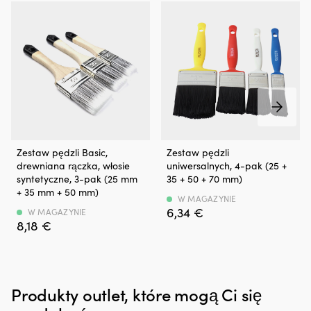
dla
właścicieli
łodzi
z
silnikiem
stacjonarnym
lub
silnikiem
rufowym,
gdzie
drobne
Zestaw
Zestaw
„pocenie”
Zestaw pędzli Basic,
Zestaw pędzli
pędzli
pędzli
łatwo
drewniana rączka, włosie
uniwersalnych, 4-pak (25 +
lakierniczych
–
zamienia
syntetyczne, 3-pak (25 mm
35 + 50 + 70 mm)
Basic
uniwersalny
się
+ 35 mm + 50 mm)
3-
zestaw
W MAGAZYNIE
w
6,34
€
P
do
W MAGAZYNIE
zabrudzenia
8,18
€
to
malowania
w
uniwersalny
np.
komorze
zestaw
listew,
silnika
do
okien,
i
malowania
stolarki,
w
Produkty outlet, które mogą Ci się
listew,
detali
zęzie.
okien,
łodzi
Ograniczając