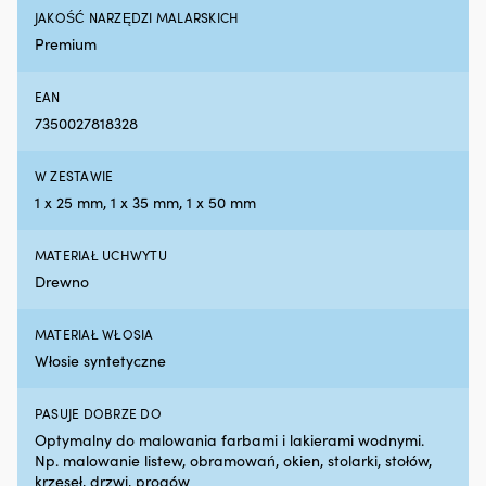
hałas
in
JAKOŚĆ NARZĘDZI MALARSKICH
silnika,
lin
Premium
zapewniając
K
płynniejszą
w
pracę
47
EAN
na
×
7350027818328
pokładzie
25
Zapobiega
mi
W ZESTAWIE
plamom
uł
oleju
p
1 x 25 mm, 1 x 35 mm, 1 x 50 mm
i
n
ogranicza
po
MATERIAŁ UCHWYTU
niepotrzebny
Drewno
wpływ
na
środowisko
MATERIAŁ WŁOSIA
Redukuje
Włosie syntetyczne
dymienie
spalin
przy
PASUJE DOBRZE DO
zużyciu
Optymalny do malowania farbami i lakierami wodnymi.
oleju
Np. malowanie listew, obramowań, okien, stolarki, stołów,
w
krzeseł, drzwi, progów