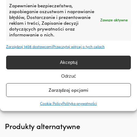
Zapewnienie bezpieczeństwa,
pomaga
PASUJE DOBRZE DO
zapobieganie oszustwom i naprawianie
zmniejszyć
błędów, Dostarczanie i prezentowanie
wycieki
Optymalny do malowania farbami
Zawsze aktywne
reklam i treści, Zapisanie decyzji
oleju
PASUJE DOBRZE D
i lakierami wodnymi. Np.
dotyczących prywatności oraz
i
malowanie listew, obramowań,
-
informowanie o nich.
jego
okien, stolarki, stołów, krzeseł,
zużycie
drzwi, progów
poprzez
Zarządzaj 1408 dostawcami
Przeczytaj więcej o tych celach
pielęgnację
i
Akceptuj
regenerację
Do produktu
uszczelek
silnika
Odrzuć
z
gumy
Zarządzaj opcjami
i
tworzyw
Cookie Policy
Polityka prywatności
sztucznych.
Czyni
to
go
Produkty alternatywne
szczególnie
interesującym