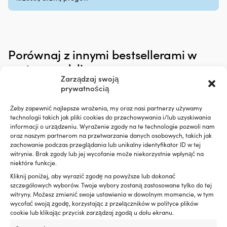
silniku
Działa
z
silnikami
benzynowymi
i
Porównaj z innymi bestsellerami w
wysokoprężnymi,
zestaw pędzli
z
DPF
Zarządzaj swoją
lub
prywatnością
bez
Testowany
Żeby zapewnić najlepsze wrażenia, my oraz nasi partnerzy używamy
z
technologii takich jak pliki cookies do przechowywania i/lub uzyskiwania
turbosprężarką
informacji o urządzeniu. Wyrażenie zgody na te technologie pozwoli nam
i
oraz naszym partnerom na przetwarzanie danych osobowych, takich jak
zachowanie podczas przeglądania lub unikalny identyfikator ID w tej
katalizatorem
witrynie. Brak zgody lub jej wycofanie może niekorzystnie wpłynąć na
dla
niektóre funkcje.
bezpiecznego
użytkowania
Kliknij poniżej, aby wyrazić zgodę na powyższe lub dokonać
300
szczegółowych wyborów. Twoje wybory zostaną zastosowane tylko do tej
ml
witryny. Możesz zmienić swoje ustawienia w dowolnym momencie, w tym
wystarcza
wycofać swoją zgodę, korzystając z przełączników w polityce plików
na
cookie lub klikając przycisk zarządzaj zgodą u dołu ekranu.
maksymalnie