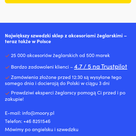
może
schnie
krawędzi,
włosie
redukować
być
dzięki
narożników
Rączka
hałas
używany
systemowi
i
z
silnika,
zarówno
odprowadzania
mniejszych
wytrzymałego
co
na
wody,
powierzchni
polietylenu
zapewnia
zewnątrz,
co
Zapewnia
Kolorystycznie
bardziej
jak
ogranicza
Największy szwedzki sklep z akcesoriami żeglarskimi –
gładką
skoordynowane
komfortową
i
wychłodzenie.
teraz także w Polsce
powierzchnię
–
pracę.
wewnątrz,
|
aby
Jednocześnie
powyżej
50N
łatwo
25 000 akcesoriów żeglarskich od 500 marek
zmniejsza
linii
środek
było
zużycie
wodnej
wypornościowy
4.7 / 5 na Trustpilot
rozróżnić
Bardzo zadowoleni klienci –
oleju
Przygotowanie
dla
różne
przez
z
osób
pędzle
Zamówienia złożone przed 12:30 są wysyłane tego
pierścienie
odpowiednim
umiejących
samego dnia i docierają do Polski w ciągu 3 dni
tłokowe
podkładem
pływać
i
dla
–
Prawdziwi eksperci żeglarscy pomogą Ci przed i po
prowadnice
danego
wygodna
zakupie!
zaworów
podłoża
ochrona
oraz
Może
na
E-mail:
info@moory.pl
może
być
osłoniętych
pomóc
Telefon:
+46 8251
546
również
akwenach.
zapobiegać
stosowany
30%
Mówimy po angielsku i szwedzku
dymieniu
bezpośrednio
Limestone