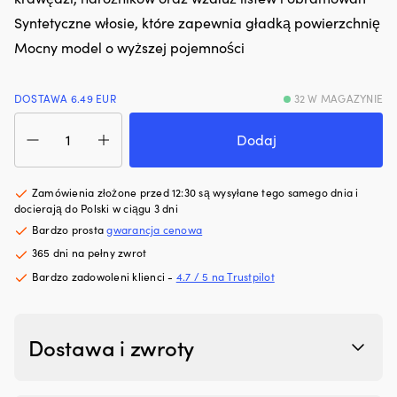
hałas
pr
Syntetyczne włosie, które zapewnia gładką powierzchnię
silnika.
ob
Mocny model o wyższej pojemności
Zmniejsza
sz
zużycie
i
oleju
fa
i
|
DOSTAWA 6.49 EUR
32 W MAGAZYNIE
dymienie
Łą
ilość
spalin,
wk
Zestaw
Dodaj
co
lu
pędzli
zapewnia
wi
lakierniczych
czystszy
z
Gold,
Zamówienia złożone przed 12:30 są wysyłane tego samego dnia i
silnik
k
drewniana
docierają do Polski w ciągu 3 dni
i
s
rączka,
Bardzo prosta
gwarancja cenowa
mniej
n
syntetyczne
plam
ja
365 dni na pełny zwrot
włosie,
oleju
ż
3
Bardzo zadowoleni klienci -
4.7 / 5 na Trustpilot
na
Pa
sztuki
pokładzie.
d
(25
|
ur
mm
Regeneruje
z
+
Dostawa i zwroty
uszczelnienia
u
35
gumowe
wi
mm
i
13
+