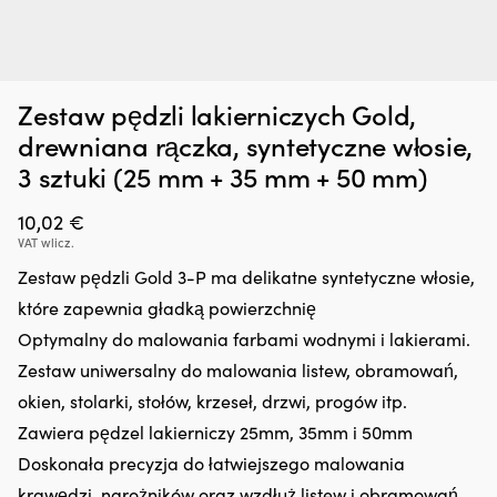
Dodatek
Ad
Zatrzymywacz kropli oleju Liqui Moly Motor Oil Saver, 300 ml
A
Zestaw pędzli lakierniczych Gold,
do
kt
A
oleju,
łą
W MAGAZYNIE
drewniana rączka, syntetyczne włosie,
25,66
€
który
wi
3 sztuki (25 mm + 35 mm + 50 mm)
regeneruje
z
uszczelnienia
k
gumowe
10,02
€
s
i
n
VAT wlicz.
z
ża
Zestaw pędzli Gold 3-P ma delikatne syntetyczne włosie,
tworzyw
Pa
sztucznych,
d
które zapewnia gładką powierzchnię
ograniczając
u
Optymalny do malowania farbami wodnymi i lakierami.
drobne
13
wycieki.
mi
Zestaw uniwersalny do malowania listew, obramowań,
Przeciwdziała
i
okien, stolarki, stołów, krzeseł, drzwi, progów itp.
rozrzedzaniu
wi
oleju
ka
Zawiera pędzel lakierniczy 25mm, 35mm i 50mm
i
Z
Doskonała precyzja do łatwiejszego malowania
może
el
zmniejszyć
krawędzi, narożników oraz wzdłuż listew i obramowań
w