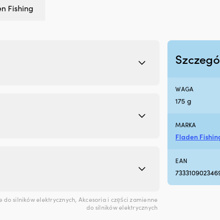
n Fishing
Szczegó
WAGA
175 g
MARKA
Fladen Fishin
EAN
733310902346
do silników elektrycznych
,
Akcesoria i części zamienne
do silników elektrycznych