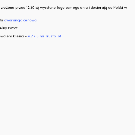
den
ge,
złożone przed 12:30 są wysyłane tego samego dnia i docierają do Polski w
uje
sta
gwarancja cenowa
ełny zwrot
woleni klienci -
4.7 / 5 na Trustpilot
den
k
ezpieczający
rętka