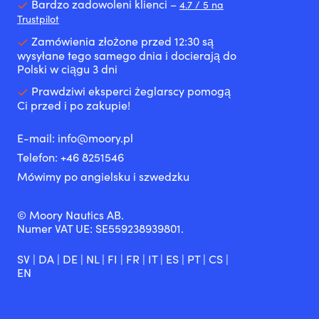
dzięki
ciasnych
Bardzo zadowoleni klienci –
benzynowymi
4.7 / 5 na
systemowi
przestrzenia
i
Trustpilot
odprowadzania
Łatwy
wysokoprężnymi,
Zamówienia złożone przed 12:30 są
wody,
do
z
wysyłane tego samego dnia i docierają do
co
czyszczenia
DPF
Polski w ciągu 3 dni
ogranicza
i
lub
wychłodzenie.
przyjemny
bez
Prawdziwi eksperci żeglarscy pomogą
|
do
Testowany
Ci przed i po zakupie!
50N
chodzenia
z
środek
–
turbosprężarką
wypornościowy
sprawdzi
E-mail:
info@moory.pl
i
dla
się
katalizatorem
Telefon:
+46 8251
546
osób
zarówno
dla
Mówimy po angielsku i szwedzku
umiejących
na
bezpiecznego
pływać
jachcie,
użytkowania
–
jak
300
© Moory Nautics AB.
wygodna
i
ml
Numer VAT UE: SE559238939801.
ochrona
w
wystarcza
na
przedpokoju
na
osłoniętych
czy
SV
|
DA
|
DE
|
NL
|
FI
|
FR
|
IT
|
ES
|
PT
|
CS
|
maksymalnie
akwenach.
łazience.
EN
5
30%
|
litrów
Limestone
Dywanik
oleju
Neoprene
jachtowy
silnikowego