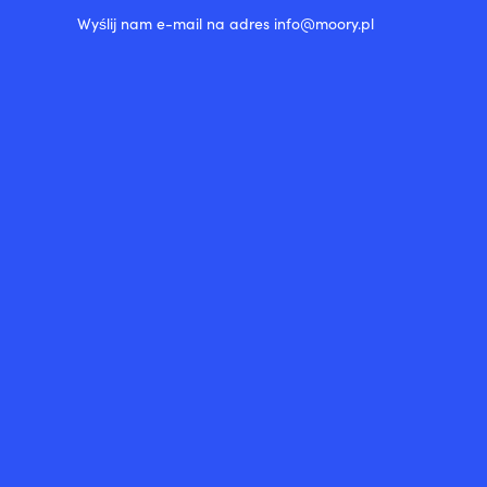
100
ch.
%
Wyślij nam e-mail na adres info@moory.pl
bawełny
ekologicznej