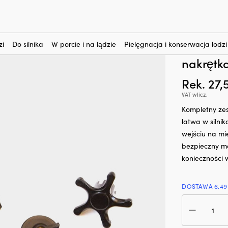
nteresują?
-
Śruby napędowe do silników elektrycznych
-
Zestaw śrub Fladen La
Zestaw ś
zi
Do silnika
W porcie i na lądzie
Pielęgnacja i konserwacja łodzi
LBS od F
nakrętk
Rek.
27,
VAT wlicz.
Kompletny zes
łatwa w silnik
wejściu na mi
bezpieczny mo
konieczności 
DOSTAWA 6.49
iloś
Zes
śru