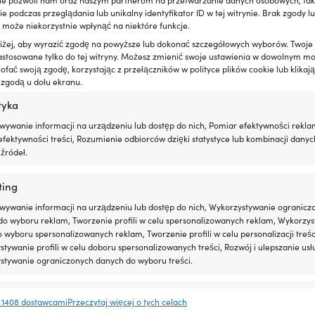
 podczas przeglądania lub unikalny identyfikator ID w tej witrynie. Brak zgody lu
 może niekorzystnie wpłynąć na niektóre funkcje.
oniżej, aby wyrazić zgodę na powyższe lub dokonać szczegółowych wyborów. Twoje
astosowane tylko do tej witryny. Możesz zmienić swoje ustawienia w dowolnym m
fać swoją zgodę, korzystając z przełączników w polityce plików cookie lub klikają
Zestaw
 zgodą u dołu ekranu.
żowy do śruby napędowej Minn
Zestaw montażowy do śruby na
z
, z nakrętką śruby napędowej i
Kota MKP-10, 1/2" B, z nakrętką ś
tyka
nakrętką
napędowej, kołkiem ścinanym i 
śruby
wywanie informacji na urządzeniu lub dostęp do nich, Pomiar efektywności rekla
21,06
€
napędowej
NA ZAMOWIENIE
fektywności treści, Rozumienie odbiorców dzięki statystyce lub kombinacji danyc
i
źródeł.
kołkiem
ścinanym
ting
Komplet
do
wywanie informacji na urządzeniu lub dostęp do nich, Wykorzystywanie ogranicz
wymiany
szybkiego
do wyboru reklam, Tworzenie profili w celu spersonalizowanych reklam, Wykorzys
dobać
demontażu/wymiany
do wyboru spersonalizowanych reklam, Tworzenie profili w celu personalizacji treśc
śruby
tywanie profili w celu doboru spersonalizowanych treści, Rozwój i ulepszanie usł
napędowej.
stywanie ograniczonych danych do wyboru treści.
e
Zawsze 
 1408 dostawcami
Przeczytaj więcej o tych celach
anie i łączenie danych z innych źródeł, Łączenie różnych urządzeń,