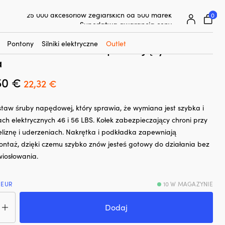
☓
rge, pasuje do 46 & 56 LBS od Fladen + kołek zabezpieczający i
0
25 000 akcesoriów żeglarskich od 500 marek
Superłatwa gwarancja ceny
rub Fladen Large, pasuje do 46 & 56
Superzadowoleni klienci – 4,7/5 na Trustpilot
Pontony
Silniki elektryczne
Outlet
laden + kołek zabezpieczający i
a
50
€
Pierwotna
Aktualna
22,32
€
cena
cena
taw śruby napędowej, który sprawia, że wymiana jest szybka i
wynosiła:
wynosi:
ach elektrycznych 46 i 56 LBS. Kołek zabezpieczający chroni przy
27,50 €.
22,32 €.
eliznę i uderzeniach. Nakrętka i podkładka zapewniają
ntaż, dzięki czemu szybko znów jesteś gotowy do działania bez
wiosłowania.
 EUR
10 W MAGAZYNIE
ć
taw
Dodaj
b