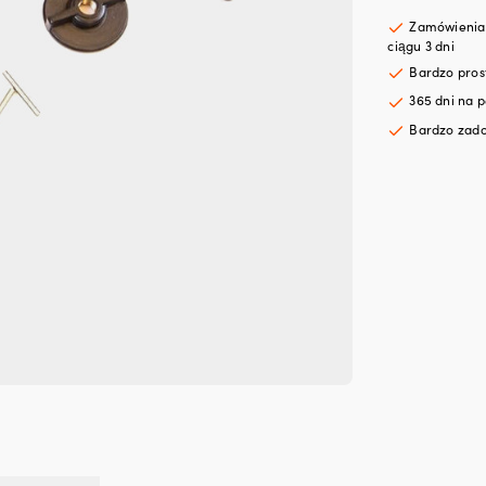
Fla
Lar
Zamówienia 
pas
ciągu 3 dni
do
Bardzo pro
46
365 dni na p
&
56
Bardzo zado
LBS
od
Fla
+
kołe
zab
i
nak