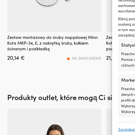
zużycie
zachowanie
oleju
wycofanie
i
dymienie
Kliknij p
spalin,
zostaną z
co
w tym wyco
Zestaw
Zestaw
zapewnia
zarządzaj
Zestaw montażowy do śruby napędowej Minn
Zestaw monta
z
z
czystszy
Kota MKP-34, E, z nakrętką śruby, kołkiem
Kota MKP-23, E
Statys
nakrętką
nakrętką
silnik
ścinanym i podkładką
podkładką
śruby
śruby
i
Przecho
20,14
€
21,06
€
napędowej
napędowej
mniej
NA ZAMOWIENIE
Pomiar e
i
i
plam
różnych 
kołkiem
podkładką.
oleju
ścinanym
Komplet
na
Marke
Komplet
do
pokładzie.
do
szybkiego
|
Przecho
szybkiego
demontażu/
Regeneruje
danych 
Produkty outlet, które mogą Ci się spo
demontażu/wymiany
śruby
uszczelnienia
profili 
śruby
napędowej.
gumowe
Wykorzys
napędowej.
i
Wykorzy
z
tworzyw
Funkcj
sztucznych,
Zarządzaj
ograniczając
Dopasow