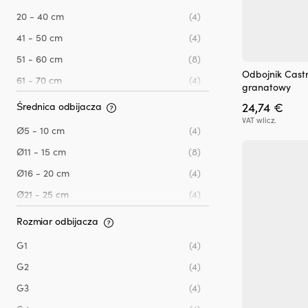
20 - 40 cm
(4)
41 - 50 cm
(4)
51 - 60 cm
(8)
Odbojnik Castr
61 - 70 cm
(4)
granatowy
24,74
€
Średnica odbijacza
VAT wlicz.
Ø5 - 10 cm
(4)
Ø11 - 15 cm
(8)
Ø16 - 20 cm
(4)
Ø21 - 25 cm
(4)
Rozmiar odbijacza
G1
(4)
G2
(4)
G3
(4)