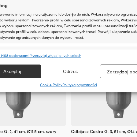
ting
ro G-1, 33 cm, Ø9 cm, granatowy
Odbojnik Castro G-2, 41 cm, Ø11.5
Pierwotna
Aktualna
Pierwotna
Aktualna
wywanie informacji na urządzeniu lub dostęp do nich, Wykorzystywanie ogranicz
Rek.
14,62
€
11,59
€
14,52
€
41 W MAGAZYNIE
cena
cena
cena
cena
do wyboru reklam, Tworzenie profili w celu spersonalizowanych reklam, Wykorzys
VAT wlicz.
wynosiła:
wynosi:
wynosiła:
wynosi:
do wyboru spersonalizowanych reklam, Tworzenie profili w celu personalizacji treśc
11,86 €.
11,59 €.
14,62 €.
14,52 €.
tywanie profili w celu doboru spersonalizowanych treści, Rozwój i ulepszanie usł
stywanie ograniczonych danych do wyboru treści.
e
Zawsze 
 1408 dostawcami
Przeczytaj więcej o tych celach
anie i łączenie danych z innych źródeł, Łączenie różnych urządzeń,
kacja urządzeń na podstawie informacji przesyłanych automatycznie.
Zarządzaj op
Akceptuj
Odrzuć
ienie bezpieczeństwa, zapobieganie oszustwom i
Cookie Policy
Polityka prywatności
ianie błędów, Dostarczanie i prezentowanie reklam i
Zawsze 
, Zapisanie decyzji dotyczących prywatności oraz
owanie o nich.
o G-2, 41 cm, Ø11.5 cm, szary
Odbijacz Castro G-3, 51 cm, Ø14 