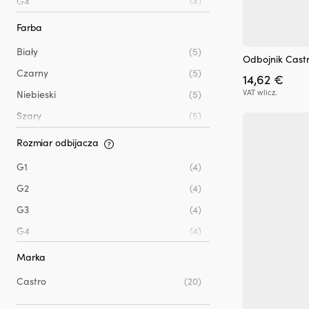
G4
(4)
G5
(4)
Farba
Biały
(5)
Odbojnik Castr
Czarny
(5)
14,62
€
VAT wlicz.
Niebieski
(5)
Szary
(5)
Rozmiar odbijacza
G1
(4)
G2
(4)
G3
(4)
G4
(4)
G5
(4)
Marka
Castro
(20)