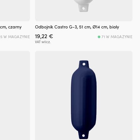
 cm, czarny
Odbojnik Castro G-3, 51 cm, Ø14 cm, biały
19,22
€
55 W MAGAZYNIE
71 W MAGAZYNIE
VAT wlicz.