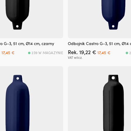
o G-3, 51 cm, Ø14 cm, czarny
Odbojnik Castro G-3, 51 cm, Ø14
Pierwotna
Aktualna
Pierwotna
Aktualna
€
Rek.
19,22
€
17,45
€
17,45
€
239 W MAGAZYNIE
cena
cena
cena
cena
VAT wlicz.
wynosiła:
wynosi:
wynosiła:
wynosi:
19,22 €.
17,45 €.
19,22 €.
17,45 €.