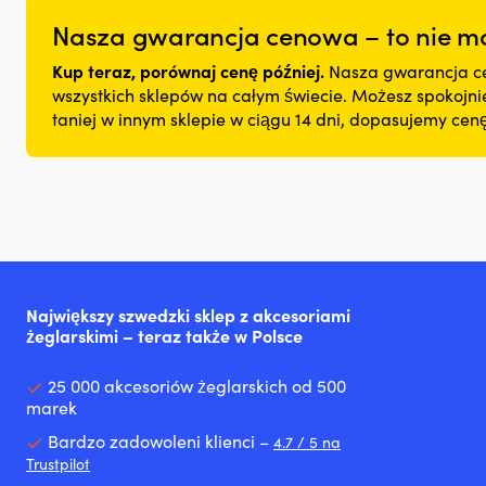
Nasza gwarancja cenowa – to nie mo
Kup teraz, porównaj cenę później.
Nasza gwarancja ce
wszystkich sklepów na całym świecie. Możesz spokojnie 
taniej w innym sklepie w ciągu 14 dni, dopasujemy ce
Największy szwedzki sklep z akcesoriami
żeglarskimi – teraz także w Polsce
25 000 akcesoriów żeglarskich od 500
marek
Bardzo zadowoleni klienci –
4.7 / 5 na
Trustpilot