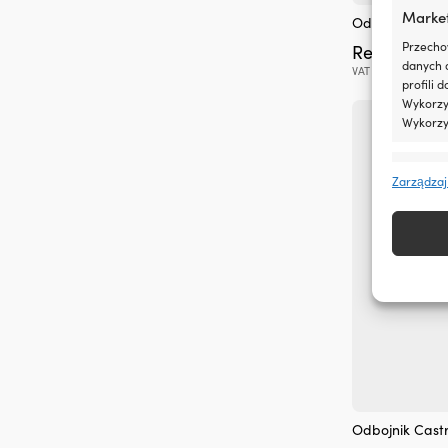
Marke
Odbojnik Cast
Przecho
Rek.
11,86
€
danych 
VAT wlicz.
profili 
Wykorzys
Wykorzy
Funkcj
Zarządzaj
Dopasow
Identyfi
Zapewn
napraw
treści
inform
Odbojnik Castr