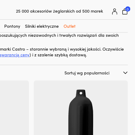
0
25 000 akcesoriów żeglarskich od 500 marek
wyższej jakości odbijaczy cylindrycznych zaprojektowanych, aby
Superłatwa gwarancja ceny
ami i uderzeniami. Odbijacze Castro G są wykonane z wyjątkowo
Superzadowoleni klienci – 4,7/5 na Trustpilot
u, co czyni je wyjątkowo ochronnymi, a ponadto starzeją się
Pontony
Silniki elektryczne
Outlet
tycznie atrakcyjne, co czyni je idealnymi zarówno dla
 poszukujących niezawodnych i trwałych rozwiązań dla swoich
marki Castro – starannie wybraną i wysokiej jakości. Oczywiście
gwarancją ceny
) i z szalenie szybką dostawą.