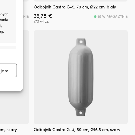
 cm, biały
Odbojnik Castro G-5, 70 cm, Ø22 cm, biały
onych
35,78
€
4 W MAGAZYNIE
19 W MAGAZYNIE
tanie
VAT wlicz.
i,
ug,
aktywne
cjami
aktywne
cm, szary
Odbojnik Castro G-4, 59 cm, Ø16.5 cm, szary