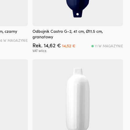
m, czarny
Odbojnik Castro G-2, 41 cm, Ø11.5 cm,
granatowy
36 W MAGAZYNIE
Pierwotna
Aktualna
Rek.
14,62
€
14,52
€
11 W MAGAZYNIE
cena
cena
VAT wlicz.
wynosiła:
wynosi:
14,62 €.
14,52 €.