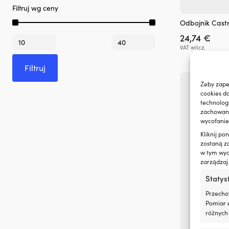
Filtruj wg ceny
Odbojnik Castr
24,74
€
Cena
Cena
min
max
VAT wlicz.
Filtruj
Żeby zape
cookies d
technolog
zachowanie
wycofanie
Kliknij p
zostaną z
w tym wyco
zarządzaj
Statys
Przecho
Pomiar e
różnych 