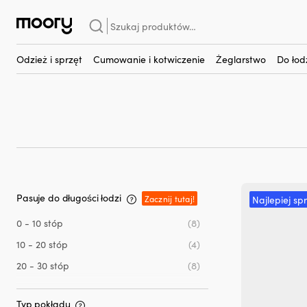
Castro G
Szukaj:
Castro G
(20)
Odzież i sprzęt
Cumowanie i kotwiczenie
Żeglarstwo
Do łod
Pasuje do długości łodzi
Zacznij tutaj!
Najlepiej sp
0 - 10 stóp
(8)
10 - 20 stóp
(4)
20 - 30 stóp
(8)
Typ pokładu