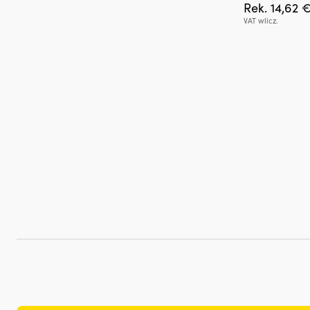
Rek.
14,62
VAT wlicz.