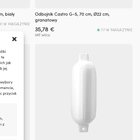
m, biały
Odbojnik Castro G-5, 70 cm, Ø22 cm,
granatowy
31 W MAGAZYNIE
35,78
€
77 W MAGAZYNIE
VAT wlicz.
liki
 te
ch jak
b jej
 wybory
omencie,
c przycisk
m,
h z