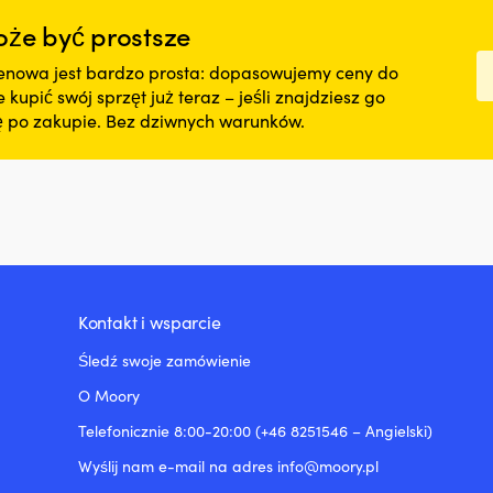
że być prostsze
nowa jest bardzo prosta: dopasowujemy ceny do
kupić swój sprzęt już teraz – jeśli znajdziesz go
nę po zakupie. Bez dziwnych warunków.
Kontakt i wsparcie
Śledź swoje zamówienie
O Moory
Telefonicznie 8:00-20:00 (+46 8251546 – Angielski)
Wyślij nam e-mail na adres info@moory.pl