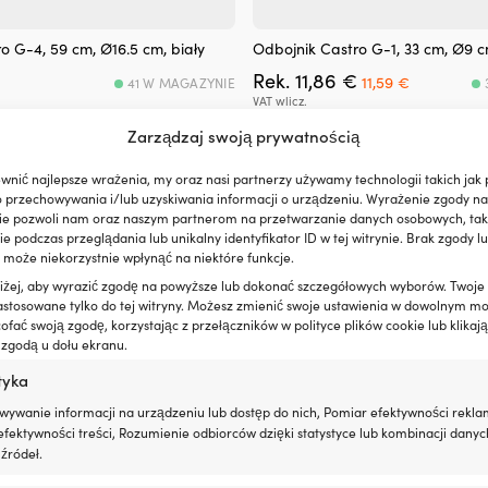
o G-4, 59 cm, Ø16.5 cm, biały
Odbojnik Castro G-1, 33 cm, Ø9 c
Pierwotna
Aktualna
Rek.
11,86
€
11,59
€
41 W MAGAZYNIE
cena
cena
VAT wlicz.
wynosiła:
wynosi:
Zarządzaj swoją prywatnością
11,86 €.
11,59 €.
wnić najlepsze wrażenia, my oraz nasi partnerzy używamy technologii takich jak p
o przechowywania i/lub uzyskiwania informacji o urządzeniu. Wyrażenie zgody na
ie pozwoli nam oraz naszym partnerom na przetwarzanie danych osobowych, taki
 podczas przeglądania lub unikalny identyfikator ID w tej witrynie. Brak zgody lu
 może niekorzystnie wpłynąć na niektóre funkcje.
oniżej, aby wyrazić zgodę na powyższe lub dokonać szczegółowych wyborów. Twoje
astosowane tylko do tej witryny. Możesz zmienić swoje ustawienia w dowolnym m
fać swoją zgodę, korzystając z przełączników w polityce plików cookie lub klikają
 zgodą u dołu ekranu.
tyka
wywanie informacji na urządzeniu lub dostęp do nich, Pomiar efektywności rekla
fektywności treści, Rozumienie odbiorców dzięki statystyce lub kombinacji danyc
źródeł.