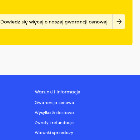
Dowiedz się więcej o naszej gwarancji cenowej
Warunki i informacje
Gwarancja cenowa
Wysyłka & dostawa
Zwroty i refundacje
Warunki sprzedaży