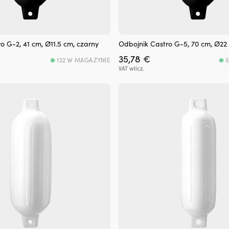
o G-2, 41 cm, Ø11.5 cm, czarny
Odbojnik Castro G-5, 70 cm, Ø22
35,78
€
122 W MAGAZYNIE
VAT wlicz.