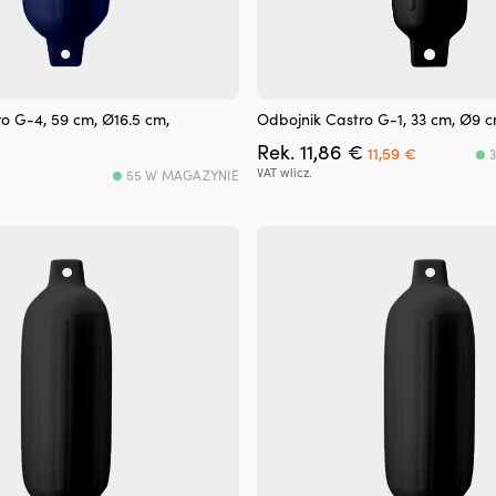
o G-4, 59 cm, Ø16.5 cm,
Odbojnik Castro G-1, 33 cm, Ø9 c
Pierwotna
Aktualna
Rek.
11,86
€
11,59
€
cena
cena
VAT wlicz.
55 W MAGAZYNIE
wynosiła:
wynosi:
11,86 €.
11,59 €.