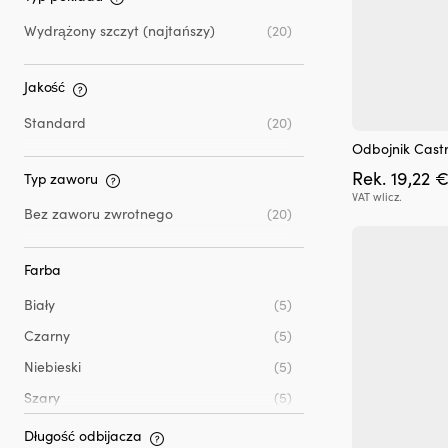
Wydrążony szczyt (najtańszy)
(20)
Jakość
Standard
(20)
Odbojnik Castr
Rek.
19,22
Typ zaworu
VAT wlicz.
Bez zaworu zwrotnego
(20)
Farba
Biały
(5)
Czarny
(5)
Niebieski
(5)
Szary
(5)
Długość odbijacza