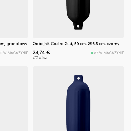
 cm, granatowy
Odbojnik Castro G-4, 59 cm, Ø16.5 cm, czarny
24,74
€
25 W MAGAZYNIE
87 W MAGAZYNIE
VAT wlicz.