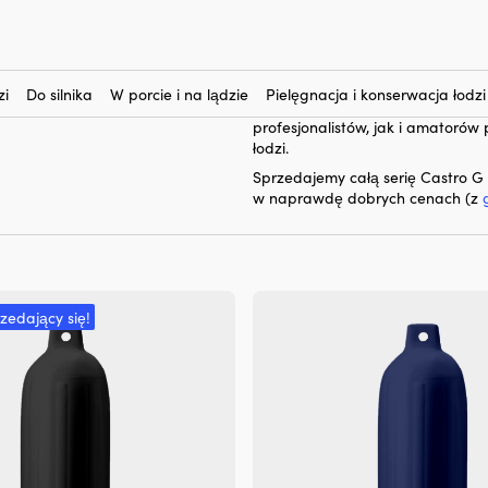
Castro G
Tutaj kupisz
– serię naj
chronić Twoją łódź przed otarci
miękkiego i elastycznego materiał
zi
Do silnika
W porcie i na lądzie
Pielęgnacja i konserwacja łodzi
wolniej. Są solidne, trwałe i este
profesjonalistów, jak i amatorów
łodzi.
Sprzedajemy całą serię Castro G 
w naprawdę dobrych cenach (z
rzedający się!