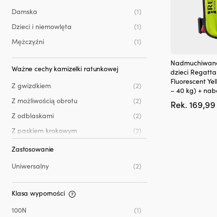
70 - 80 kg
(1)
Damska
(1)
80 - 90 kg
(1)
Dzieci i niemowlęta
(1)
90 - 100 kg
(1)
Mężczyźni
(1)
100 - 120 kg
(1)
Ten
Nadmuchiwana
120 kg i więcej
(1)
produkt
Ważne cechy kamizelki ratunkowej
dzieci Regatta
ma
Fluorescent Ye
Z gwizdkiem
(2)
wiele
– 40 kg) + na
wariantów.
Z możliwością obrotu
(2)
Rek.
169,9
Opcje
można
Z odblaskami
(2)
wybrać
Z paskiem krokowym
(2)
na
stronie
Z pierścieniem do wyłącznika
(1)
Zastosowanie
produktu
bezpieczeństwa
Uniwersalny
(2)
Klasa wyporności
100N
(1)