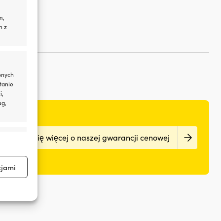
m,
h z
onych
tanie
i,
ug,
Dowiedz się więcej o naszej gwarancji cenowej
aktywne
cjami
aktywne