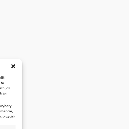
liki
 te
ch jak
b jej
 wybory
omencie,
c przycisk