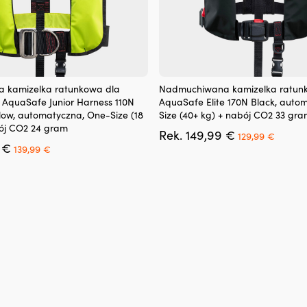
Ten
 kamizelka ratunkowa dla
Nadmuchiwana kamizelka ratun
produkt
 AquaSafe Junior Harness 110N
AquaSafe Elite 170N Black, auto
ma
llow, automatyczna, One-Size (18
Size (40+ kg) + nabój CO2 33 gr
wiele
bój CO2 24 gram
Pierwotna
Aktua
Rek.
149,99
€
wariantów.
129,99
€
Pierwotna
Aktualna
cena
cena
9
€
Opcje
139,99
€
cena
cena
wynosiła:
wynosi
można
wynosiła:
wynosi:
149,99 €.
129,99
wybrać
169,99 €.
139,99 €.
na
stronie
produktu