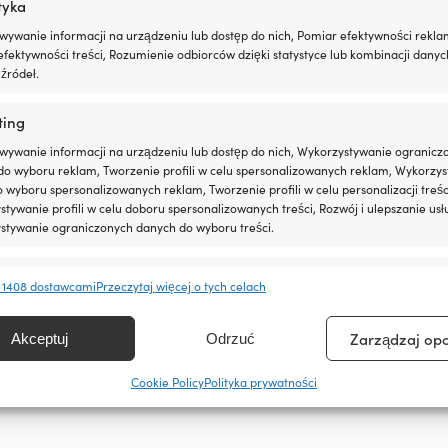
tyka
wywanie informacji na urządzeniu lub dostęp do nich, Pomiar efektywności rekla
fektywności treści, Rozumienie odbiorców dzięki statystyce lub kombinacji danyc
źródeł.
ting
wywanie informacji na urządzeniu lub dostęp do nich, Wykorzystywanie ogranicz
do wyboru reklam, Tworzenie profili w celu spersonalizowanych reklam, Wykorzys
do wyboru spersonalizowanych reklam, Tworzenie profili w celu personalizacji treśc
tywanie profili w celu doboru spersonalizowanych treści, Rozwój i ulepszanie usł
stywanie ograniczonych danych do wyboru treści.
że być prostsze
nowa jest bardzo prosta: dopasowujemy ceny do
e
Zawsze 
 1408 dostawcami
Przeczytaj więcej o tych celach
kupić swój sprzęt już teraz – jeśli znajdziesz go
anie i łączenie danych z innych źródeł, Łączenie różnych urządzeń,
nę po zakupie. Bez dziwnych warunków.
kacja urządzeń na podstawie informacji przesyłanych automatycznie.
Zarządzaj op
Akceptuj
Odrzuć
ienie bezpieczeństwa, zapobieganie oszustwom i
Cookie Policy
Polityka prywatności
ianie błędów, Dostarczanie i prezentowanie reklam i
Zawsze 
, Zapisanie decyzji dotyczących prywatności oraz
owanie o nich.