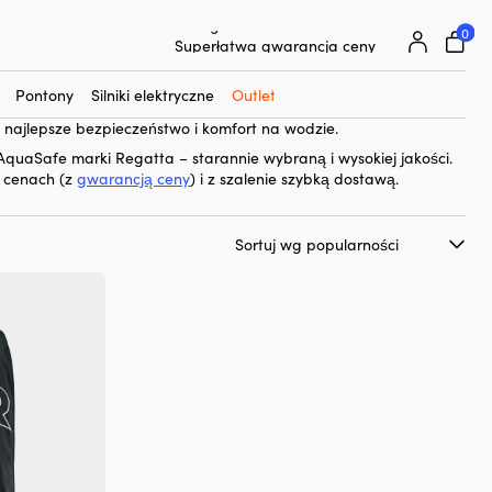
0
25 000 akcesoriów żeglarskich od 500 marek
Te automatycznie nadmuchiwane kamizelki ratunkowe są idealne
Superłatwa gwarancja ceny
i wygodnego czasu na wodzie. Mają dobrą wyporność, która może
Superzadowoleni klienci – 4,7/5 na Trustpilot
eby. Modele Regatta AquaSafe są lekkie i kompaktowe dla
Pontony
Silniki elektryczne
Outlet
onane są z trwałych materiałów, które wytrzymują długo –
 najlepsze bezpieczeństwo i komfort na wodzie.
AquaSafe marki Regatta – starannie wybraną i wysokiej jakości.
 cenach (z
gwarancją ceny
) i z szalenie szybką dostawą.