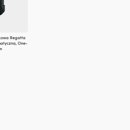
kowa Regatta
matyczna, One-
am
lna
:
 €.