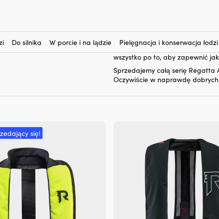
Regatta AquaSafe
Tutaj kupisz
. 
zarówno dla bezpiecznego, jak 
obrócić noszącego w razie potrz
zi
Do silnika
W porcie i na lądzie
Pielęgnacja i konserwacja łodzi
optymalnej swobody ruchu, a wyk
wszystko po to, aby zapewnić jak
Sprzedajemy całą serię Regatta 
Oczywiście w naprawdę dobrych
rzedający się!