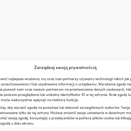
Zarządzaj swoją prywatnością
wnić najlepsze wrażenia, my oraz nasi partnerzy używamy technologii takich jak p
o przechowywania i/lub uzyskiwania informacji o urządzeniu. Wyrażenie zgody na
ie pozwoli nam oraz naszym partnerom na przetwarzanie danych osobowych, taki
 podczas przeglądania lub unikalny identyfikator ID w tej witrynie. Brak zgody lu
 może niekorzystnie wpłynąć na niektóre funkcje.
oniżej, aby wyrazić zgodę na powyższe lub dokonać szczegółowych wyborów. Twoje
astosowane tylko do tej witryny. Możesz zmienić swoje ustawienia w dowolnym m
fać swoją zgodę, korzystając z przełączników w polityce plików cookie lub klikają
 zgodą u dołu ekranu.