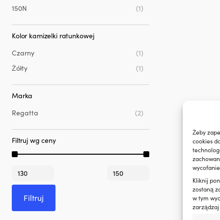
150N
(1)
Kolor kamizelki ratunkowej
Czarny
(1)
Żółty
(1)
Marka
Regatta
(2)
Żeby zape
Filtruj wg ceny
cookies d
technolog
zachowanie
wycofanie
Cena
Cena
min
max
Kliknij p
zostaną z
Filtruj
w tym wyco
zarządzaj