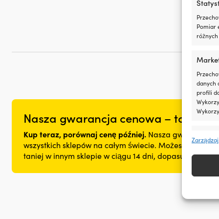
Statys
Przecho
Pomiar e
różnych 
Marke
Przecho
danych 
profili 
Wykorzys
Wykorzy
Nasza gwarancja cenowa – to nie mo
Kup teraz, porównaj cenę później.
Nasza gwarancja ce
Funkcj
Zarządzaj
wszystkich sklepów na całym świecie. Możesz spokojnie 
Dopasow
taniej w innym sklepie w ciągu 14 dni, dopasujemy ce
Identyfi
Zapewn
napraw
treści
inform