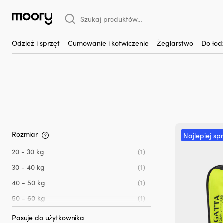
Regatta AquaSafe
Szukaj:
Regatta AquaSafe
(2)
Odzież i sprzęt
Cumowanie i kotwiczenie
Żeglarstwo
Do łod
Rozmiar
Najlepiej sp
20 - 30 kg
(1)
30 - 40 kg
(1)
40 - 50 kg
(1)
50 - 60 kg
(1)
60 - 70 kg
(1)
Pasuje do użytkownika