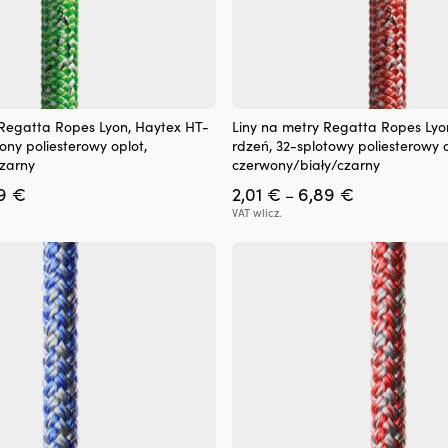
Ten
 Regatta Ropes Lyon, Haytex HT-
Liny na metry Regatta Ropes Lyo
produkt
ony poliesterowy oplot,
rdzeń, 32-splotowy poliesterowy o
ma
czarny
czerwony/biały/czarny
wiele
Zakres
Zakres
89
€
2,01
€
6,89
€
wariantów.
–
cen:
cen:
Opcje
VAT wlicz.
od
od
można
2,01 €
2,01 €
wybrać
do
do
na
6,89 €
6,89 €
stronie
produktu