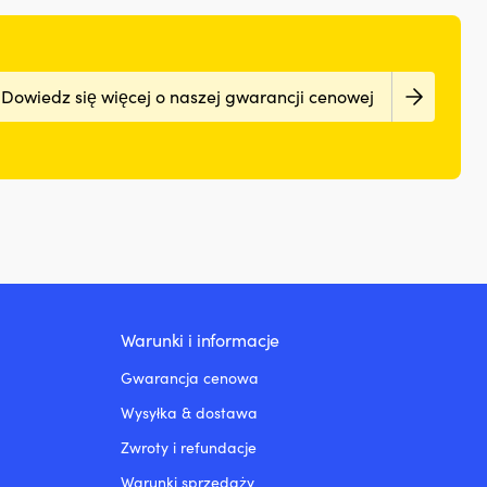
Dowiedz się więcej o naszej gwarancji cenowej
Warunki i informacje
Gwarancja cenowa
Wysyłka & dostawa
Zwroty i refundacje
Warunki sprzedaży