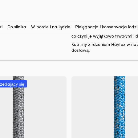
m Haytex
Hayt
Tutaj kupisz liny z rdzeniem
(14)
wysokiej odporności na zużycie do
niezawodną strukturę, co minimali
zi
Do silnika
W porcie i na lądzie
Pielęgnacja i konserwacja łodzi
szot. Wiele lin z rdzeniem Hayt
co czyni je wyjątkowo trwałymi 
Kup liny z rdzeniem Haytex w n
dostawą.
rzedający się!