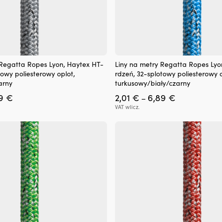
Ten
 Regatta Ropes Lyon, Haytex HT-
Liny na metry Regatta Ropes Lyo
produkt
towy poliesterowy oplot,
rdzeń, 32-splotowy poliesterowy o
ma
arny
turkusowy/biały/czarny
wiele
Zakres
Zakres
89
€
2,01
€
6,89
€
wariantów.
–
cen:
cen:
Opcje
VAT wlicz.
od
od
można
2,01 €
2,01 €
wybrać
do
do
na
6,89 €
6,89 €
stronie
produktu