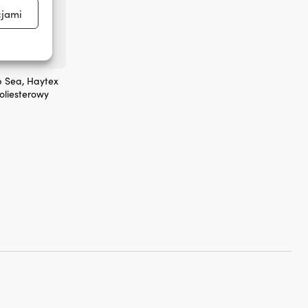
cjami
aktywne
p Sea, Haytex
oliesterowy