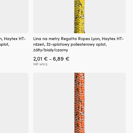
Ten
n, Haytex HT-
Lina na metry Regatta Ropes Lyon, Haytex HT-
produkt
plot,
rdzeń, 32-splotowy poliesterowy oplot,
ma
żółty/biały/czarny
wiele
Zakres
2,01
€
6,89
€
wariantów.
–
cen:
Opcje
VAT wlicz.
od
można
2,01 €
wybrać
do
na
6,89 €
stronie
produktu