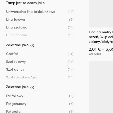
Niebieski
(3)
Tamp jest zalecany jako
Pomarańczowy
(1)
Uniwersalna lina takielunkowa
(10)
Szary
(5)
Lina fałowa
(6)
Zielony
(3)
Lina szotowa
(14)
Ten
Lina na metry
Żółty
(1)
produkt
Cunningham
(10)
rdzeń, 32-pleci
ma
zielony/biały/
Reflina
(10)
wiele
Zalecane jako
2,01
€
6,
wariantów.
–
Fał
(10)
Opcje
Grotfał
(14)
VAT wlicz.
można
Szot fokowy
(14)
wybrać
na
Szot genuy
(14)
stronie
Szot spinakera/gaj
(14)
produktu
Zalecane jako
Fał fokowy
(6)
Fał genuowy
(6)
Fał grota
(6)