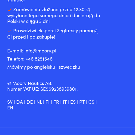
Zamówienia złożone przed 12:30 są
wysyłane tego samego dnia i docierają do
Polski w ciągu 3 dni
Prawdziwi eksperci żeglarscy pomogą
Ci przed i po zakupie!
E-mail:
info@moory.pl
Telefon:
+46 8251
546
Mówimy po angielsku i szwedzku
© Moory Nautics AB.
Numer VAT UE: SE559238939801.
SV
|
DA
|
DE
|
NL
|
FI
|
FR
|
IT
|
ES
|
PT
|
CS
|
EN