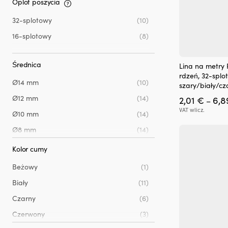
Oplot poszycia
32-splotowy
(10)
16-splotowy
(8)
Ten
Średnica
Lina na metry
produkt
rdzeń, 32-splo
ma
Ø14 mm
(10)
szary/biały/cz
wiele
Ø12 mm
(14)
2,01
€
6,
wariantów.
–
Opcje
VAT wlicz.
Ø10 mm
(14)
można
wybrać
Ø8 mm
(14)
na
Ø6 mm
(6)
stronie
Kolor cumy
produktu
Beżowy
(1)
Biały
(11)
Czarny
(6)
Czerwony
(3)