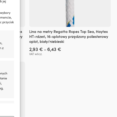
b jej
 wybory
omencie,
c przycisk
Ten
p Sea, Haytex
Lina na metry Regatta Ropes Top Sea, Haytex
produkt
 poliesterowy
HT-rdzeń, 16-splotowy przędzony poliesterowy
ma
oplot, biały/niebieski
m,
wiele
Zakres
h z
2,93
€
6,43
€
wariantów.
–
cen:
Opcje
VAT wlicz.
od
można
2,93 €
wybrać
do
na
6,43 €
stronie
onych
produktu
tanie
i,
ug,
aktywne