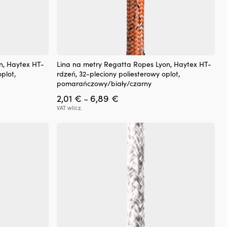
Ten
n, Haytex HT-
Lina na metry Regatta Ropes Lyon, Haytex HT-
produkt
plot,
rdzeń, 32-pleciony poliesterowy oplot,
ma
pomarańczowy/biały/czarny
wiele
Zakres
2,01
€
6,89
€
wariantów.
–
cen:
Opcje
VAT wlicz.
od
można
2,01 €
wybrać
do
na
6,89 €
stronie
produktu