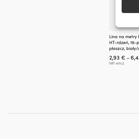
Identyfi
Zapewn
napraw
treści
Ten
inform
Lina na metry
produkt
HT-rdzeń, 16-p
ma
płaszcz, biały
wiele
2,93
€
6,
wariantów.
–
Opcje
VAT wlicz.
można
wybrać
na
stronie
produktu