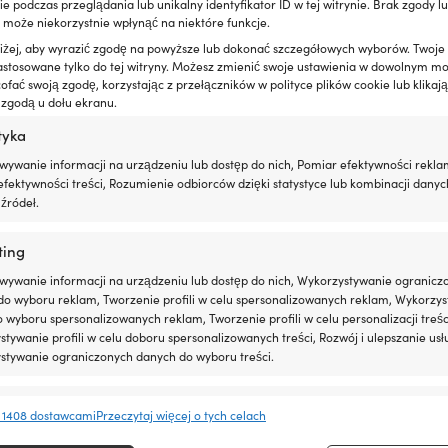
 podczas przeglądania lub unikalny identyfikator ID w tej witrynie. Brak zgody lu
 może niekorzystnie wpłynąć na niektóre funkcje.
oniżej, aby wyrazić zgodę na powyższe lub dokonać szczegółowych wyborów. Twoje
astosowane tylko do tej witryny. Możesz zmienić swoje ustawienia w dowolnym m
fać swoją zgodę, korzystając z przełączników w polityce plików cookie lub klikają
 zgodą u dołu ekranu.
Ten
 Regatta Ropes Lena, rdzeń
Lina na metry Regatta Ropes To
produkt
tyka
x, oplot poliestrowy 16-
HT-rdzeń, 16-splotowy przędzony
ma
y/zielony
oplot, biały/beżowy
wywanie informacji na urządzeniu lub dostęp do nich, Pomiar efektywności rekla
wiele
Zakres
Zakres
fektywności treści, Rozumienie odbiorców dzięki statystyce lub kombinacji danyc
43
€
2,93
€
6,43
€
wariantów.
–
cen:
cen:
źródeł.
Opcje
VAT wlicz.
od
od
można
3,67 €
2,93 €
wybrać
ting
do
do
na
6,43 €
6,43 €
stronie
wywanie informacji na urządzeniu lub dostęp do nich, Wykorzystywanie ogranicz
produktu
do wyboru reklam, Tworzenie profili w celu spersonalizowanych reklam, Wykorzys
do wyboru spersonalizowanych reklam, Tworzenie profili w celu personalizacji treśc
tywanie profili w celu doboru spersonalizowanych treści, Rozwój i ulepszanie usł
stywanie ograniczonych danych do wyboru treści.
e
Zawsze 
 1408 dostawcami
Przeczytaj więcej o tych celach
anie i łączenie danych z innych źródeł, Łączenie różnych urządzeń,