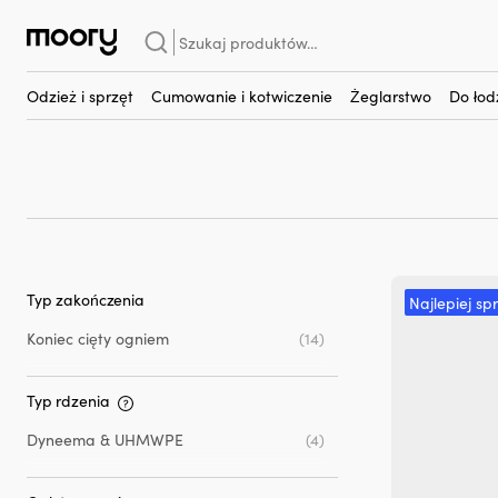
Haytex
Szukaj:
Liny i sznury z rdzenie
Odzież i sprzęt
Cumowanie i kotwiczenie
Żeglarstwo
Do łod
Typ zakończenia
Najlepiej sp
Koniec cięty ogniem
(14)
Typ rdzenia
Dyneema & UHMWPE
(4)