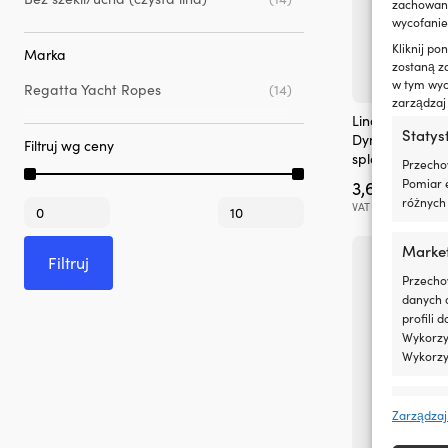
zachowanie
wycofanie
Kliknij p
Marka
zostaną z
w tym wyco
Regatta Yacht Ropes
(14)
zarządzaj
Ten
Lina na metry
produkt
Statys
Dyneema/Hayte
Filtruj wg ceny
ma
splotowy, szar
Przecho
wiele
Pomiar e
3,67
€
6,
wariantów.
–
różnych 
Cena
Cena
Opcje
VAT wlicz.
min
max
można
wybrać
Marke
Filtruj
na
stronie
Przecho
produktu
danych 
profili 
Wykorzys
Wykorzy
Funkcj
Zarządzaj
Dopasow