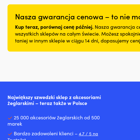
Nasza gwarancja cenowa – to nie mo
Kup teraz, porównaj cenę później.
Nasza gwarancja ce
wszystkich sklepów na całym świecie. Możesz spokojnie 
taniej w innym sklepie w ciągu 14 dni, dopasujemy ce
Największy szwedzki sklep z akcesoriami
żeglarskimi – teraz także w Polsce
25 000 akcesoriów żeglarskich od 500
marek
Bardzo zadowoleni klienci –
4.7 / 5 na
Trustpilot