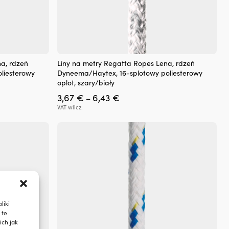
Ten
a, rdzeń
Liny na metry Regatta Ropes Lena, rdzeń
produkt
liesterowy
Dyneema/Haytex, 16-splotowy poliesterowy
ma
oplot, szary/biały
wiele
Zakres
3,67
€
6,43
€
wariantów.
–
cen:
Opcje
VAT wlicz.
od
można
3,67 €
wybrać
do
na
6,43 €
stronie
produktu
liki
 te
ch jak