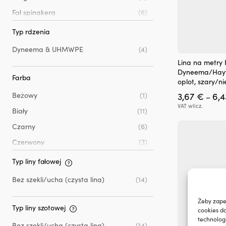
Fał spinakera
(6)
Typ rdzenia
Dyneema & UHMWPE
(4)
Ten
Lina na metry
produkt
Dyneema/Hayte
ma
Farba
oplot, szary/ni
wiele
3,67
€
6,
Beżowy
(1)
wariantów.
–
Opcje
VAT wlicz.
Biały
(11)
można
wybrać
Czarny
(6)
na
Czerwony
(3)
stronie
produktu
Niebieski
(3)
Typ liny fałowej
Pomarańczowy
(1)
Bez szekli/ucha (czysta lina)
(14)
Szary
(5)
Żeby zape
Zielony
(3)
Typ liny szotowej
cookies d
technolog
Żółty
(1)
Bez szekli/ucha (czysta lina)
(14)