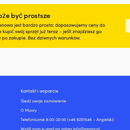
że być prostsze
nowa jest bardzo prosta: dopasowujemy ceny do
kupić swój sprzęt już teraz – jeśli znajdziesz go
nę po zakupie. Bez dziwnych warunków.
Kontakt i wsparcie
Śledź swoje zamówienie
O Moory
Telefonicznie 8:00-20:00 (+46 8251546 – Angielski)
Wyślij nam e-mail na adres info@moory.pl