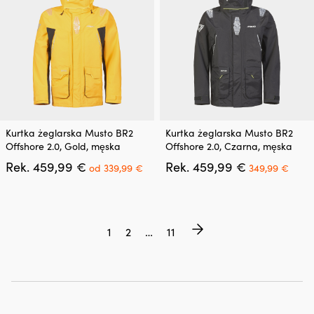
na
na
stronie
stronie
produktu
produktu
Ten
Ten
Kurtka żeglarska Musto BR2
Kurtka żeglarska Musto BR2
produkt
produkt
Offshore 2.0, Gold, męska
Offshore 2.0, Czarna, męska
ma
ma
Pierwotna
Aktualna
Pierwotna
Aktu
Rek.
459,99
€
Rek.
459,99
€
wiele
wiele
od
339,99
€
349,99
€
cena
cena
cena
cena
wariantów.
wariantów.
wynosiła:
wynosi:
wynosiła:
wyno
Opcje
Opcje
459,99 €.
od
459,99 €.
349,
można
można
339,99 €.
wybrać
wybrać
1
2
…
11
na
na
stronie
stronie
produktu
produktu