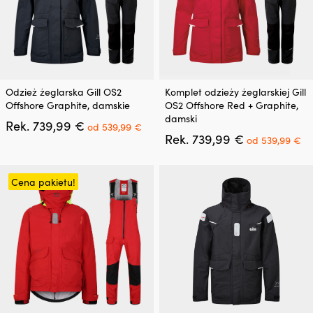
Ten
Ten
Odzież żeglarska Gill OS2
Komplet odzieży żeglarskiej Gill
produkt
produkt
Offshore Graphite, damskie
OS2 Offshore Red + Graphite,
ma
ma
damski
Pierwotna
Aktualna
Rek.
739,99
€
wiele
wiele
od
539,99
€
cena
cena
Pierwotna
Ak
Rek.
739,99
€
wariantów.
wariantów.
od
539,99
€
wynosiła:
wynosi:
cena
ce
Opcje
Opcje
739,99 €.
od
wynosiła:
wy
można
można
539,99 €.
739,99 €.
o
wybrać
wybrać
Cena pakietu!
53
na
na
stronie
stronie
produktu
produktu