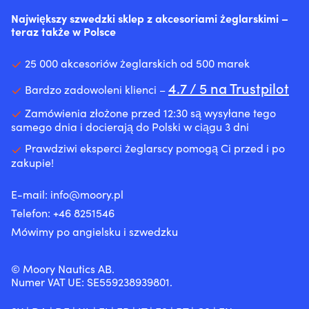
Największy szwedzki sklep z akcesoriami żeglarskimi –
teraz także w Polsce
25 000 akcesoriów żeglarskich od 500 marek
4.7 / 5 na Trustpilot
Bardzo zadowoleni klienci –
Zamówienia złożone przed 12:30 są wysyłane tego
samego dnia i docierają do Polski w ciągu 3 dni
Prawdziwi eksperci żeglarscy pomogą Ci przed i po
zakupie!
E-mail:
info@moory.pl
Telefon:
+46 8251
546
Mówimy po angielsku i szwedzku
© Moory Nautics AB.
Numer VAT UE: SE559238939801.