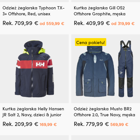
Ten
Ten
Odzież żeglarska Typhoon TX-
Kurtka żeglarska Gill OS2
produkt
produkt
3+ Offshore, Red, unisex
Offshore Graphite, męska
ma
ma
Pierwotna
Aktualna
Pierwotna
Ak
Rek.
709,99
€
Rek.
409,99
€
wiele
wiele
od
559,99
€
od
319,99
€
cena
cena
cena
ce
wariantów.
wariantów.
wynosiła:
wynosi:
wynosiła:
wy
Opcje
Opcje
709,99 €.
od
409,99 €.
o
można
można
Cena pakietu!
559,99 €.
31
wybrać
wybrać
na
na
stronie
stronie
produktu
produktu
Ten
Ten
Kurtka żeglarska Helly Hansen
Odzież żeglarska Musto BR2
produkt
produkt
JR Salt 2, Navy, dzieci & junior
Offshore 2.0, True Navy, męska
ma
ma
Pierwotna
Aktualna
Pierwotna
Aktu
Rek.
209,99
€
Rek.
779,99
€
wiele
wiele
169,99
€
569,99
€
cena
cena
cena
cena
wariantów.
wariantów.
wynosiła:
wynosi:
wynosiła:
wynos
Opcje
Opcje