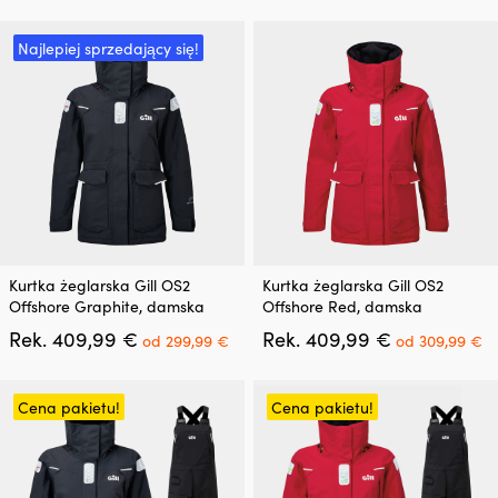
Najlepiej sprzedający się!
Ten
Ten
Kurtka żeglarska Gill OS2
Kurtka żeglarska Gill OS2
produkt
produkt
Offshore Graphite, damska
Offshore Red, damska
ma
ma
Pierwotna
Aktualna
Pierwotna
A
Rek.
409,99
€
Rek.
409,99
€
wiele
wiele
od
299,99
€
od
309,99
€
cena
cena
cena
c
wariantów.
wariantów.
wynosiła:
wynosi:
wynosiła:
w
Opcje
Opcje
409,99 €.
od
409,99 €.
o
można
można
Cena pakietu!
Cena pakietu!
299,99 €.
3
wybrać
wybrać
na
na
stronie
stronie
produktu
produktu