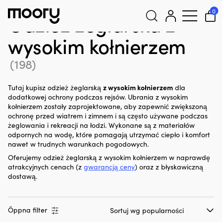
Z wysokim kołnierzem
0
Odzież żeglarska z
wysokim kołnierzem
Szukaj:
(198)
z wysokim kołnierzem
Tutaj kupisz odzież żeglarską
dla
dodatkowej ochrony podczas rejsów. Ubrania z wysokim
kołnierzem zostały zaprojektowane, aby zapewnić zwiększoną
ochronę przed wiatrem i zimnem i są często używane podczas
żeglowania i rekreacji na łodzi. Wykonane są z materiałów
odpornych na wodę, które pomagają utrzymać ciepło i komfort
nawet w trudnych warunkach pogodowych.
Oferujemy odzież żeglarską z wysokim kołnierzem w naprawdę
atrakcyjnych cenach (z
gwarancją ceny
) oraz z błyskawiczną
dostawą.
Öppna filter