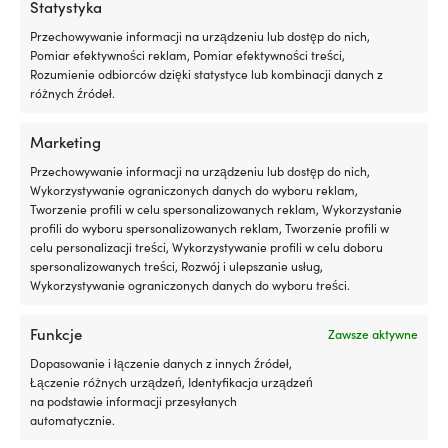
Statystyka
Przechowywanie informacji na urządzeniu lub dostęp do nich,
Pomiar efektywności reklam, Pomiar efektywności treści,
Rozumienie odbiorców dzięki statystyce lub kombinacji danych z
Ten
Ten
różnych źródeł.
Odzież żeglarska Musto BR2
Odzież żeglarska Musto BR2
produkt
produkt
Offshore 2.0, True Red, męska
Offshore 2.0, Black, męska
ma
ma
Marketing
Pierwotna
Aktualna
Pierwotna
Aktu
Rek.
779,99
€
Rek.
779,99
€
wiele
wiele
od
569,99
€
569,99
€
cena
cena
cena
cena
wariantów.
wariantów.
Przechowywanie informacji na urządzeniu lub dostęp do nich,
wynosiła:
wynosi:
wynosiła:
wynos
Opcje
Opcje
Wykorzystywanie ograniczonych danych do wyboru reklam,
779,99 €.
od
779,99 €.
569,
można
można
Cena pakietu!
Cena pakietu!
Tworzenie profili w celu spersonalizowanych reklam, Wykorzystanie
569,99 €.
wybrać
wybrać
profili do wyboru spersonalizowanych reklam, Tworzenie profili w
na
na
celu personalizacji treści, Wykorzystywanie profili w celu doboru
stronie
stronie
spersonalizowanych treści, Rozwój i ulepszanie usług,
produktu
produktu
Wykorzystywanie ograniczonych danych do wyboru treści.
Funkcje
Zawsze aktywne
Dopasowanie i łączenie danych z innych źródeł,
Łączenie różnych urządzeń, Identyfikacja urządzeń
na podstawie informacji przesyłanych
Ten
Ten
Komplet żeglarski Helly Hansen
Komplet żeglarski Gill OS2
automatycznie.
produkt
produkt
Skagen Offshore, Alert Red +
Offshore Red + OS3 Coastal