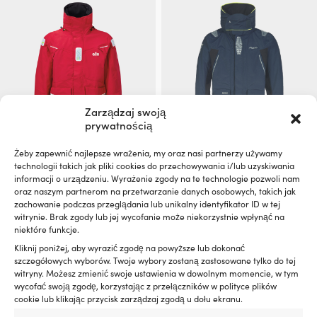
209,99 €.
169,99 €.
779,99 €.
569,
można
można
wybrać
wybrać
na
na
stronie
stronie
produktu
produktu
Zarządzaj swoją
prywatnością
Ten
Ten
Żeby zapewnić najlepsze wrażenia, my oraz nasi partnerzy używamy
Kurtka żeglarska Gill OS2
Kurtka żeglarska Musto BR2
produkt
produkt
technologii takich jak pliki cookies do przechowywania i/lub uzyskiwania
Offshore Red, męska
Offshore 2.0, True Navy, męska
ma
ma
informacji o urządzeniu. Wyrażenie zgody na te technologie pozwoli nam
Pierwotna
Aktualna
Pierwotna
Aktu
Rek.
409,99
€
Rek.
459,99
€
wiele
wiele
oraz naszym partnerom na przetwarzanie danych osobowych, takich jak
od
319,99
€
349,99
€
cena
cena
cena
cena
wariantów.
wariantów.
zachowanie podczas przeglądania lub unikalny identyfikator ID w tej
wynosiła:
wynosi:
wynosiła:
wyno
witrynie. Brak zgody lub jej wycofanie może niekorzystnie wpłynąć na
Opcje
Opcje
409,99 €.
od
459,99 €.
349,
niektóre funkcje.
można
można
Cena pakietu!
Cena pakietu!
319,99 €.
wybrać
wybrać
Kliknij poniżej, aby wyrazić zgodę na powyższe lub dokonać
na
na
szczegółowych wyborów. Twoje wybory zostaną zastosowane tylko do tej
stronie
stronie
witryny. Możesz zmienić swoje ustawienia w dowolnym momencie, w tym
produktu
produktu
wycofać swoją zgodę, korzystając z przełączników w polityce plików
cookie lub klikając przycisk zarządzaj zgodą u dołu ekranu.